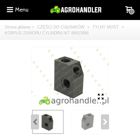
Menu
0
Strona główna
>
CZĘŚCI DO CIĄGNIKÓW
>
TYLNY MOST
>
KORPUS ZAWORU CYLINDRA N/T 89413066