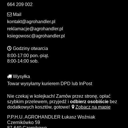
664 209 002
Mail
kontakt@agrohandler.pl
reklamacje@agrohandler.pl
ksiegowosc@agrohandler.pl
Godziny otwarcia
8:00-17:00 pon.-piąt.
8:00-14:00 sob.
Wysyłka
Towar wysyłamy kurierem DPD lub InPost
Nie czekaj w kolejkach! Zamów przez stronę, opłać
szybkim przelewem, przyjedź i
odbierz osobiście
bez
dodatkowych kosztów, gotowe!
Zobacz na mapie
P.P.H.U. AGROHANDLER Łukasz Woźniak
Czernikówko 59
87-640 Czernikowo