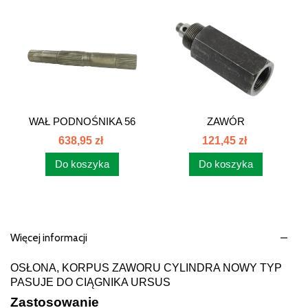
WAŁ PODNOŚNIKA 56
ZAWÓR
cm C-385 89400101
BEZPECZEŃSTWA...
638,95 zł
121,45 zł
Do koszyka
Do koszyka
Więcej informacji
OSŁONA, KORPUS ZAWORU CYLINDRA NOWY TYP
PASUJE DO CIĄGNIKA URSUS
Zastosowanie