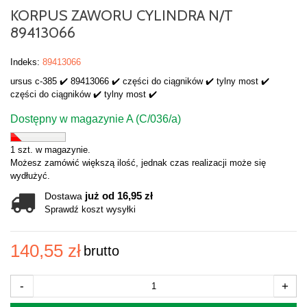
KORPUS ZAWORU CYLINDRA N/T
89413066
Indeks:
89413066
ursus c-385 ✔️ 89413066 ✔️ części do ciągników ✔️ tylny most ✔️
części do ciągników ✔️ tylny most ✔️
Dostępny w magazynie A (C/036/a)
1 szt. w magazynie.
Możesz zamówić większą ilość, jednak czas realizacji może się
wydłużyć.
już od 16,95 zł
Dostawa
Sprawdź koszt wysyłki
140,55 zł
brutto
-
+