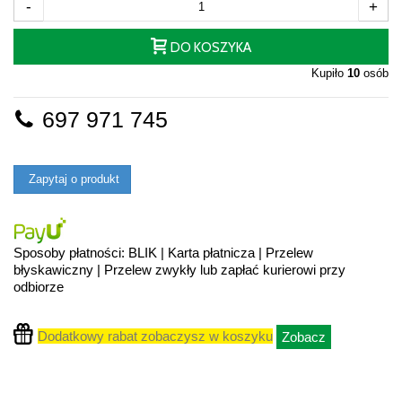
-
+
DO KOSZYKA
Kupiło
10
osób
697 971 745
Zapytaj o produkt
Sposoby płatności: BLIK | Karta płatnicza | Przelew
błyskawiczny | Przelew zwykły lub zapłać kurierowi przy
odbiorze
Dodatkowy rabat zobaczysz w koszyku
Zobacz