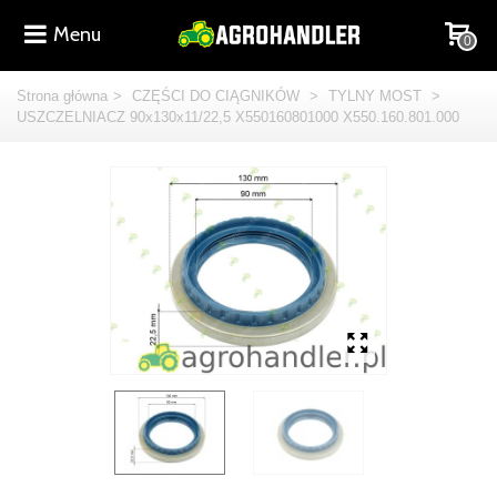
Menu
0
Strona główna
>
CZĘŚCI DO CIĄGNIKÓW
>
TYLNY MOST
>
USZCZELNIACZ 90x130x11/22,5 X550160801000 X550.160.801.000