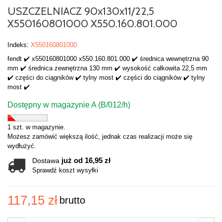
USZCZELNIACZ 90x130x11/22,5
X550160801000 X550.160.801.000
Indeks:
X550160801000
fendt ✔️ x550160801000 x550.160.801.000 ✔️ średnica wewnętrzna 90
mm ✔️ średnica zewnętrzna 130 mm ✔️ wysokość całkowita 22,5 mm
✔️ części do ciągników ✔️ tylny most ✔️ części do ciągników ✔️ tylny
most ✔️
Dostępny w magazynie A (B/012/h)
1 szt. w magazynie.
Możesz zamówić większą ilość, jednak czas realizacji może się
wydłużyć.
już od 16,95 zł
Dostawa
Sprawdź koszt wysyłki
117,15 zł
brutto