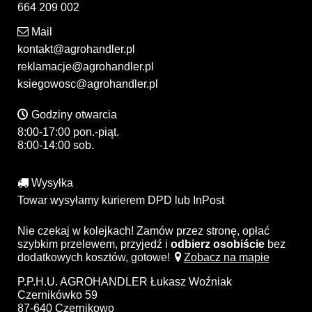
664 209 002
Mail
kontakt@agrohandler.pl
reklamacje@agrohandler.pl
ksiegowosc@agrohandler.pl
Godziny otwarcia
8:00-17:00 pon.-piąt.
8:00-14:00 sob.
Wysyłka
Towar wysyłamy kurierem DPD lub InPost
Nie czekaj w kolejkach! Zamów przez stronę, opłać
szybkim przelewem, przyjedź i
odbierz osobiście
bez
dodatkowych kosztów, gotowe!
Zobacz na mapie
P.P.H.U. AGROHANDLER Łukasz Woźniak
Czernikówko 59
87-640 Czernikowo