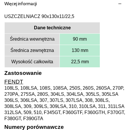
Więcej informacji
USZCZELNIACZ 90x130x11/22,5
Dane techniczne
Średnica wewnętrzna
90 mm
Średnica zewnętrzna
130 mm
Wysokość całkowita
22,5 mm
Zastosowanie
FENDT
108LS, 108LSA, 108S, 108SA, 250S, 260S, 260SA, 270P,
270PA, 275SA, 280S, 304LS, 304LSA, 305LS, 305LSA
306LS, 306LSA, 307, 307LS, 307LSA, 308, 308LS,
308LSA, 309, 309LS, 309LSA, 310, 310LSA, 311, 311LSA
312LSA, 509, 510, F345GT, F360GTF, F360GTH, F370GT,
F380GT, F390GTA
Numery porównawcze