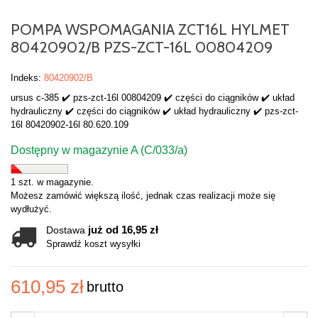
POMPA WSPOMAGANIA ZCT16L HYLMET
80420902/B PZS-ZCT-16L 00804209
Indeks:
80420902/B
ursus c-385 ✔️ pzs-zct-16l 00804209 ✔️ części do ciągników ✔️ układ
hydrauliczny ✔️ części do ciągników ✔️ układ hydrauliczny ✔️ pzs-zct-
16l 80420902-16l 80.620.109
Dostępny w magazynie A (C/033/a)
1 szt. w magazynie.
Możesz zamówić większą ilość, jednak czas realizacji może się
wydłużyć.
już od 16,95 zł
Dostawa
Sprawdź koszt wysyłki
610,95 zł
brutto