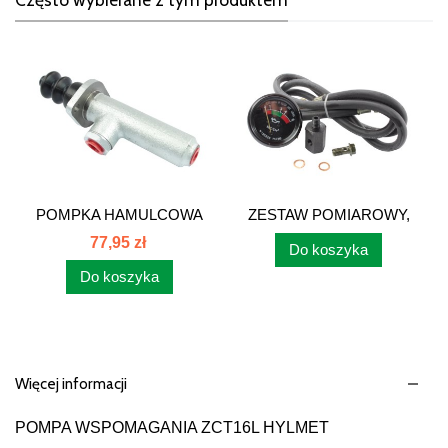
POMPKA HAMULCOWA
ZESTAW POMIAROWY,
KRÓTKA...
WSKAŻNIK...
77,95 zł
Do koszyka
Do koszyka
Więcej informacji
POMPA WSPOMAGANIA ZCT16L HYLMET