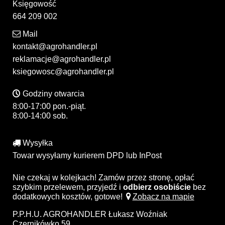
Księgowość
664 209 002
Mail
kontakt@agrohandler.pl
reklamacje@agrohandler.pl
ksiegowosc@agrohandler.pl
Godziny otwarcia
8:00-17:00 pon.-piąt.
8:00-14:00 sob.
Wysyłka
Towar wysyłamy kurierem DPD lub InPost
Nie czekaj w kolejkach! Zamów przez stronę, opłać
szybkim przelewem, przyjedź i
odbierz osobiście
bez
dodatkowych kosztów, gotowe!
Zobacz na mapie
P.P.H.U. AGROHANDLER Łukasz Woźniak
Czernikówko 59