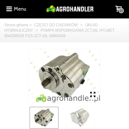
Menu
0
Strona główna
>
CZĘŚCI DO CIĄGNIKÓW
>
UKŁAD
HYDRAULICZNY
>
POMPA WSPOMAGANIA ZCT16L HYLMET
80420902/B PZS-ZCT-16L 00804209