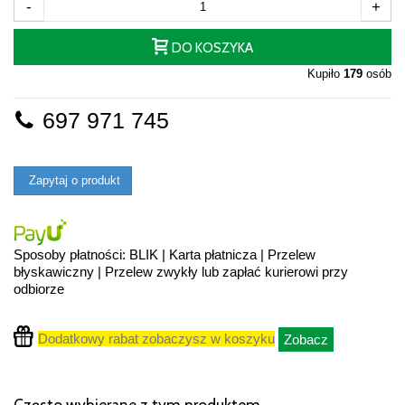
-
+
DO KOSZYKA
Kupiło
179
osób
697 971 745
Zapytaj o produkt
Sposoby płatności: BLIK | Karta płatnicza | Przelew
błyskawiczny | Przelew zwykły lub zapłać kurierowi przy
odbiorze
Dodatkowy rabat zobaczysz w koszyku
Zobacz
Często wybierane z tym produktem