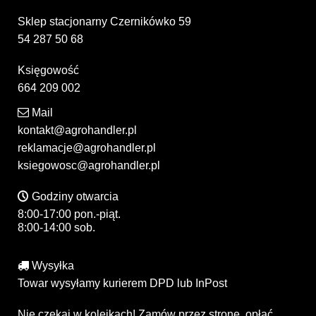
Sklep stacjonarny Czernikówko 59
54 287 50 68
Księgowość
664 209 002
Mail
kontakt@agrohandler.pl
reklamacje@agrohandler.pl
ksiegowosc@agrohandler.pl
Godziny otwarcia
8:00-17:00 pon.-piąt.
8:00-14:00 sob.
Wysyłka
Towar wysyłamy kurierem DPD lub InPost
Nie czekaj w kolejkach! Zamów przez stronę, opłać