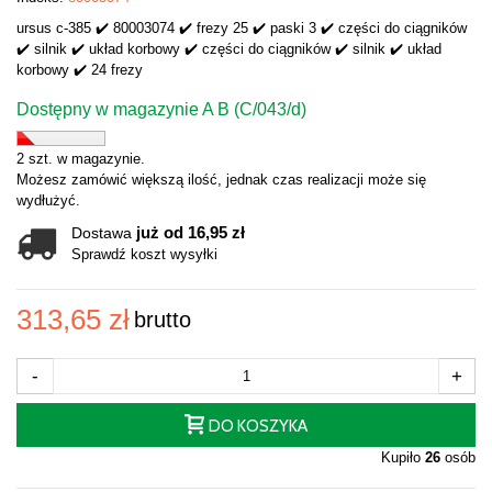
ursus c-385 ✔️ 80003074 ✔️ frezy 25 ✔️ paski 3 ✔️ części do ciągników
✔️ silnik ✔️ układ korbowy ✔️ części do ciągników ✔️ silnik ✔️ układ
korbowy ✔️ 24 frezy
Dostępny w magazynie A B (C/043/d)
2 szt. w magazynie.
Możesz zamówić większą ilość, jednak czas realizacji może się
wydłużyć.
już od 16,95 zł
Dostawa
Sprawdź koszt wysyłki
313,65 zł
brutto
-
+
DO KOSZYKA
Kupiło
26
osób