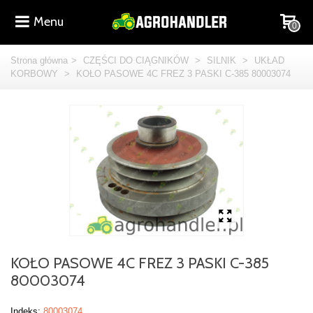
Menu
0
Strona główna
>
CZĘŚCI DO CIĄGNIKÓW
>
SILNIK
>
UKŁAD
KORBOWY
>
KOŁO PASOWE 4C FREZ 3 PASKI C-385 80003074
KOŁO PASOWE 4C FREZ 3 PASKI C-385
80003074
Indeks:
80003074