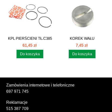
KPL PIERŚCIENI TŁ.C385
KOREK WAŁU
URSUS...
KORBOWODOWEGO C-
61,45 zł
7,45 zł
385...
Do koszyka
Do koszyka
Zamówienia internetowe i telefoniczne
697 971 745
Reklamacje
515 387 709