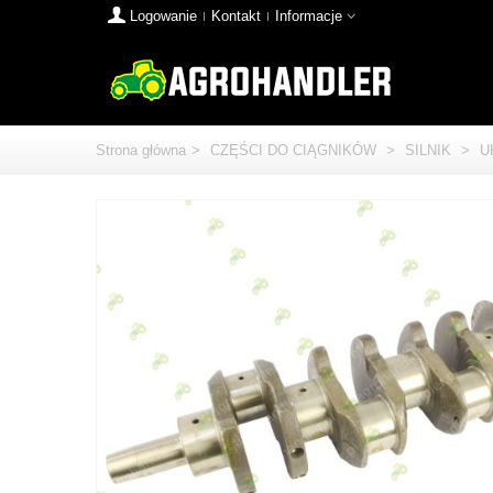
Logowanie
Kontakt
Informacje
Strona główna
>
CZĘŚCI DO CIĄGNIKÓW
>
SILNIK
>
U