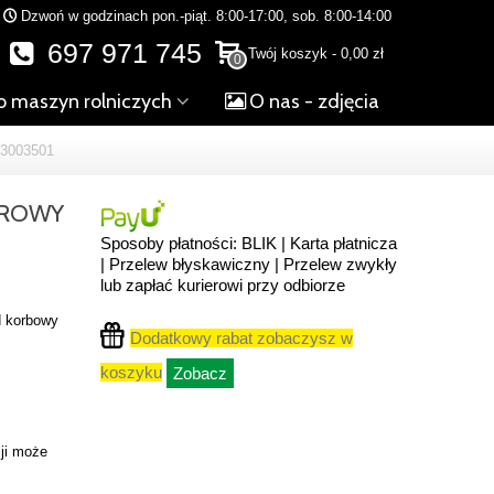
Dzwoń w godzinach pon.-piąt. 8:00-17:00, sob. 8:00-14:00
697 971 745
Twój koszyk
-
0,00 zł
0
o maszyn rolniczych
O nas - zdjęcia
3003501
DROWY
Sposoby płatności: BLIK | Karta płatnicza
| Przelew błyskawiczny | Przelew zwykły
lub zapłać kurierowi przy odbiorze
d korbowy
Dodatkowy rabat zobaczysz w
koszyku
Zobacz
ji może