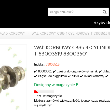
Szyby d
KŁAD KORBOWY
>
WAŁ KORBOWY C385 4-CYLINDROWY T 83003519 8
WAŁ KORBOWY C385 4-CYLIN
T 83003519 83003501
Indeks:
83003519
✔️ 83003501 ✔️ części do ciągników ✔️ silnik ✔️ ukła
✔️ części do ciągników ✔️ silnik ✔️ układ korbowy ✔️
Dostępny w magazynie B
1 szt. w magazynie.
Możesz zamówić większą ilość, jednak czas realizac
się wydłużyć.