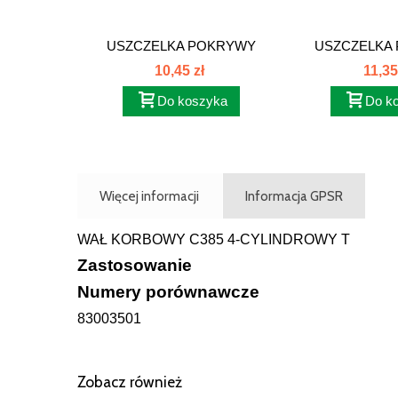
USZCZELKA POKRYWY
USZCZELKA
ZAWORÓW...
ZAWORÓ
10,45 zł
11,35
Do koszyka
Do k
Więcej informacji
Informacja GPSR
WAŁ KORBOWY C385 4-CYLINDROWY T
Zastosowanie
Numery porównawcze
83003501
Zobacz również