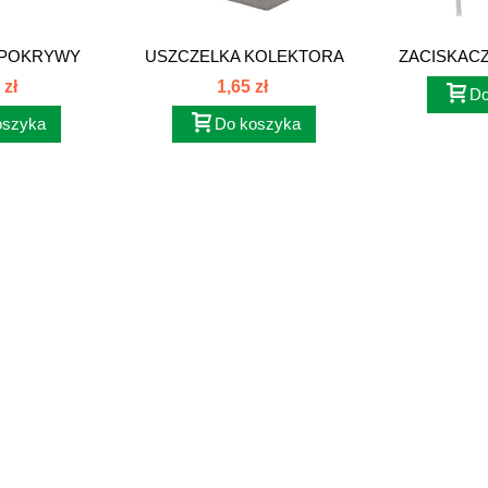
 POKRYWY
USZCZELKA KOLEKTORA
ZACISKACZ 
W...
WYDECHOWEGO...
 zł
1,65 zł
Do
oszyka
Do koszyka