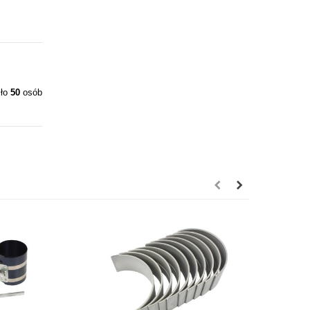
iło
50
osób