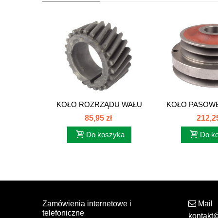
KOŁO ROZRZĄDU WAŁU
KOŁO PASOWE
KORBOWEGO 24...
42 3-PA
85,95 zł
212,25
Do koszyka
Do k
Zamówienia internetowe i
Mail
telefoniczne
kontakt