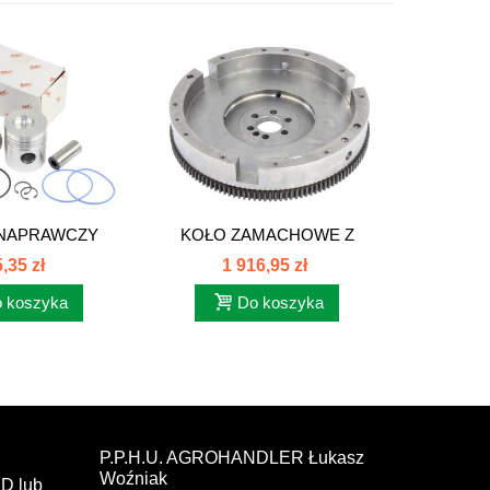
 NAPRAWCZY
KOŁO ZAMACHOWE Z
KOŁO PA
A C-385...
WIEŃCEM 3...
42
,35 zł
1 916,95 zł
 koszyka
Do koszyka
P.P.H.U. AGROHANDLER Łukasz
Woźniak
D lub