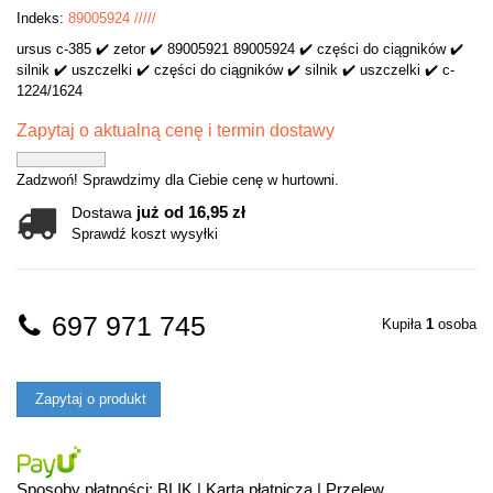
Indeks:
89005924 /////
ursus c-385 ✔️ zetor ✔️ 89005921 89005924 ✔️ części do ciągników ✔️
silnik ✔️ uszczelki ✔️ części do ciągników ✔️ silnik ✔️ uszczelki ✔️ c-
1224/1624
Zapytaj o aktualną cenę i termin dostawy
Zadzwoń! Sprawdzimy dla Ciebie cenę w hurtowni.
już od 16,95 zł
Dostawa
Sprawdź koszt wysyłki
697 971 745
Kupiła
1
osoba
Zapytaj o produkt
Sposoby płatności: BLIK | Karta płatnicza | Przelew