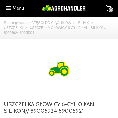
Menu
0
Strona główna
>
CZĘŚCI DO CIĄGNIKÓW
>
SILNIK
>
USZCZELKI
>
USZCZELKA GŁOWICY 6-CYL 0 KAN. SILIKON//
89005924 89005921
USZCZELKA GŁOWICY 6-CYL 0 KAN.
SILIKON// 89005924 89005921