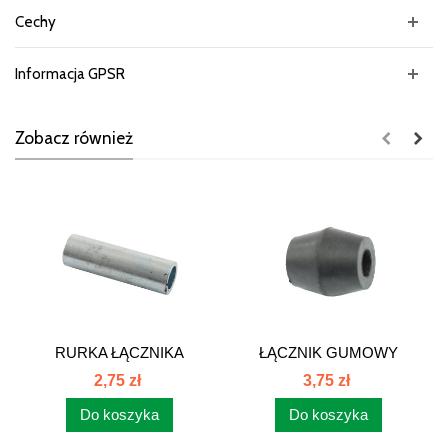
Cechy
Informacja GPSR
Zobacz również
RURKA ŁĄCZNIKA
ŁĄCZNIK GUMOWY
GUMOWEGO C-385...
TERMOSTATU C-385...
2,75 zł
3,75 zł
Do koszyka
Do koszyka