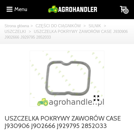
Menu
0
Strona główna
>
CZĘŚCI DO CIĄGNIKÓW
>
SILNIK
>
USZCZELKI
>
USZCZELKA POKRYWY ZAWORÓW CASE J930906
J902666 J929795 2852033
USZCZELKA POKRYWY ZAWORÓW CASE
J930906 J902666 J929795 2852033