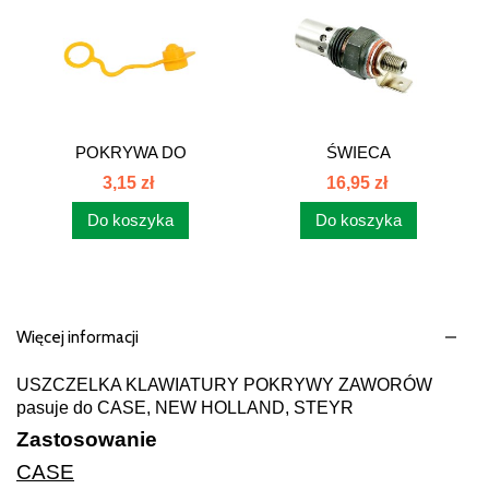
POKRYWA DO
ŚWIECA
GNIAZDA...
PŁOMIENIOWA...
3,15 zł
16,95 zł
Do koszyka
Do koszyka
Więcej informacji
USZCZELKA KLAWIATURY POKRYWY ZAWORÓW
pasuje do CASE, NEW HOLLAND, STEYR
Zastosowanie
CASE