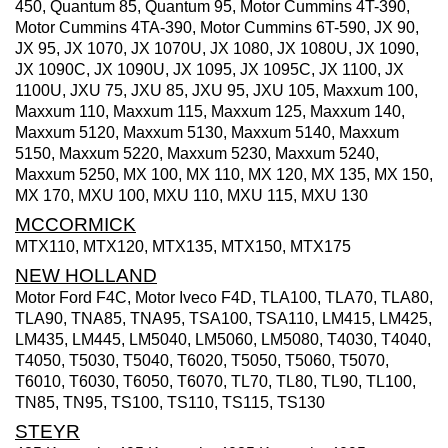
450, Quantum 85, Quantum 95, Motor Cummins 4T-390,
Motor Cummins 4TA-390, Motor Cummins 6T-590, JX 90,
JX 95, JX 1070, JX 1070U, JX 1080, JX 1080U, JX 1090,
JX 1090C, JX 1090U, JX 1095, JX 1095C, JX 1100, JX
1100U, JXU 75, JXU 85, JXU 95, JXU 105, Maxxum 100,
Maxxum 110, Maxxum 115, Maxxum 125, Maxxum 140,
Maxxum 5120, Maxxum 5130, Maxxum 5140, Maxxum
5150, Maxxum 5220, Maxxum 5230, Maxxum 5240,
Maxxum 5250, MX 100, MX 110, MX 120, MX 135, MX 150,
MX 170, MXU 100, MXU 110, MXU 115, MXU 130
MCCORMICK
MTX110, MTX120, MTX135, MTX150, MTX175
NEW HOLLAND
Motor Ford F4C, Motor Iveco F4D, TLA100, TLA70, TLA80,
TLA90, TNA85, TNA95, TSA100, TSA110, LM415, LM425,
LM435, LM445, LM5040, LM5060, LM5080, T4030, T4040,
T4050, T5030, T5040, T6020, T5050, T5060, T5070,
T6010, T6030, T6050, T6070, TL70, TL80, TL90, TL100,
TN85, TN95, TS100, TS110, TS115, TS130
STEYR