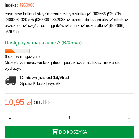
Indeks:
J930906
case new holland steyr mccormick typ slnika ✔️ j902666 j929795
j930906 j929795 j930906 2852033 ✔️ części do ciągników ✔️ silnik ✔️
uszczelki ✔️ części do ciągników ✔️ silnik ✔️ uszczelki ✔️ j902666,
j929795
Dostępny w magazynie A (B/055/a)
6 szt. w magazynie.
Możesz zamówić większą ilość, jednak czas realizacji może się
wydłużyć.
już od 16,95 zł
Dostawa
Sprawdź koszt wysyłki
10,95 zł
brutto
-
+
DO KOSZYKA