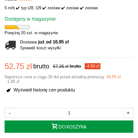
5 m/b ✔️ typ t28, t29 ✔️ zestaw ✔️ zestaw ✔️ zestaw
Dostępny w magazynie
Powyżej 20 szt. w magazynie
już od 16,95 zł
Dostawa
Sprawdź koszt wysyłki
52,75 zł
brutto
brutto
57,25 zł
-4,50 zł
Najniższa cena w ciągu 30 dni przed aktualną promocją:
54,55 zł
-1,80 zł
Wyświetl historię cen produktu
-
+
DO KOSZYKA