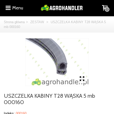
Menu
0
Strona główna
>
ZESTAW
>
USZCZELKA KABINY T28 WĄSKA 5
mb 000160
USZCZELKA KABINY T28 WĄSKA 5 mb
000160
Indeks:
000160