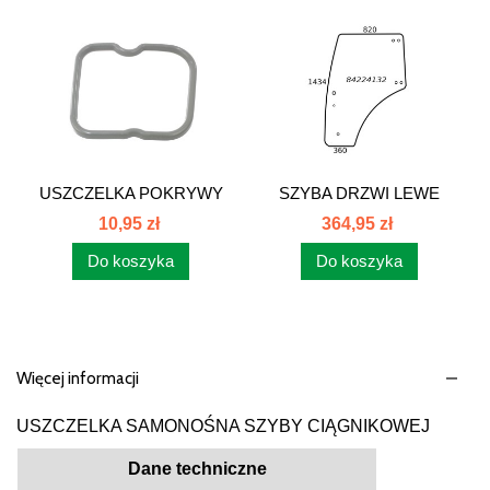
USZCZELKA POKRYWY
SZYBA DRZWI LEWE
ZAWORÓW...
NEW HOLLAND...
10,95 zł
364,95 zł
Do koszyka
Do koszyka
Więcej informacji
USZCZELKA SAMONOŚNA SZYBY CIĄGNIKOWEJ
Dane techniczne