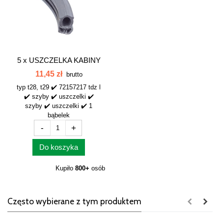
5 x
USZCZELKA KABINY
T28 WĄSKA...
11,45 zł
brutto
typ t28, t29 ✔️ 72157217 tdz l
✔️ szyby ✔️ uszczelki ✔️
szyby ✔️ uszczelki ✔️ 1
bąbelek
-
+
Do koszyka
Kupiło
800+
osób
Często wybierane z tym produktem