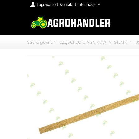
Logowanie
Kontakt
Informacje
Strona główna
>
CZĘŚCI DO CIĄGNIKÓW
>
SILNIK
>
U