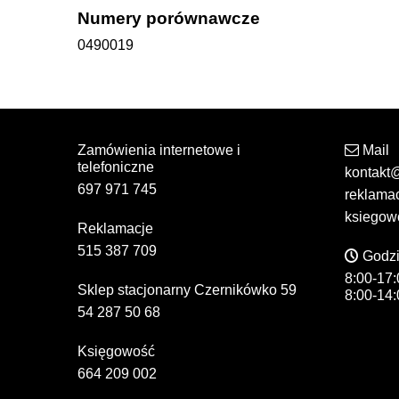
Numery porównawcze
0490019
Zamówienia internetowe i
Mail
telefoniczne
kontakt
697 971 745
reklama
ksiegow
Reklamacje
515 387 709
Godzi
8:00-17:
Sklep stacjonarny Czernikówko 59
8:00-14:
54 287 50 68
Księgowość
664 209 002