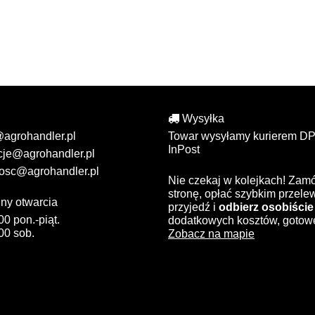
Wysyłka
@agrohandler.pl
Towar wysyłamy kurierem DP
InPost
cje@agrohandler.pl
osc@agrohandler.pl
Nie czekaj w kolejkach! Zam
stronę, opłać szybkim przel
ny otwarcia
przyjedź i
odbierz osobiście
00 pon.-piąt.
dodatkowych kosztów, gotow
00 sob.
Zobacz na mapie