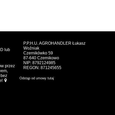
P.P.H.U. AGROHANDLER Łukasz
Woźniak
D lub
Czernikówko 59
87-640 Czernikowo
NIP: 8792124985
ów przez
REGON: 871245655
ewem,
bez
Odstąp od umowy tutaj
e!