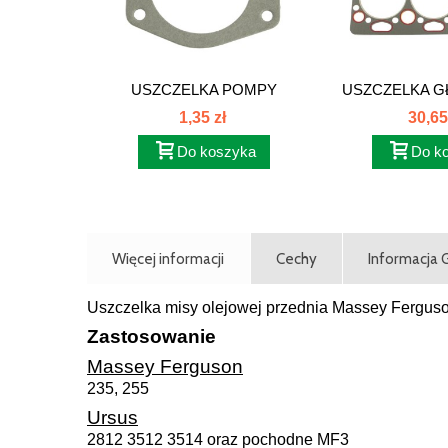
USZCZELKA POMPY
USZCZELKA G
WODNEJ MF-3 0490484
3...
1,35 zł
30,65
Do koszyka
Do k
Więcej informacji
Cechy
Informacja
Uszczelka misy olejowej przednia Massey Ferguso
Zastosowanie
Massey Ferguson
235, 255
Ursus
2812 3512 3514 oraz pochodne MF3