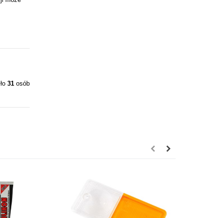
iło
31
osób