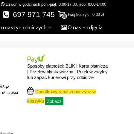
Dzwoń w godzinach pon.-piąt. 8:00-17:00, sob. 8:00-14:00
697 971 745
Twój koszyk
-
0,00 zł
0
o maszyn rolniczych
O nas - zdjęcia
Sposoby płatności: BLIK | Karta płatnicza
| Przelew błyskawiczny | Przelew zwykły
lub zapłać kurierowi przy odbiorze
f3 ✔️
Dodatkowy rabat zobaczysz w
i ✔️ części
koszyku
Zobacz
ji może