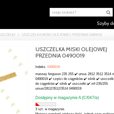
Szyby d
SZCZELKI
>
USZCZELKA MISKI OLEJOWEJ PRZEDNIA 0490019
USZCZELKA MISKI OLEJOWEJ
PRZEDNIA 0490019
Indeks:
0490019
massey ferguson 235 255 ✔️ ursus 2812 3512 3514 m
0490019 ✔️ części do ciągników ✔️ silnik ✔️ uszczelk
do ciągników ✔️ silnik ✔️ uszczelki ✔️ mf-235/255
ursus/2812/3512/3514 0490019
Dostępny w magazynie A (C/047/a)
3 szt. w magazynie.
Możesz zamówić większą ilość, jednak czas realizac