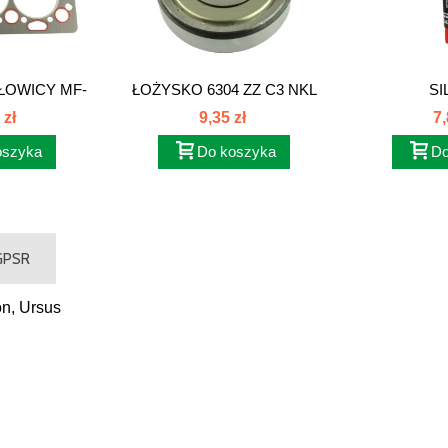
ŁOWICY MF-
ŁOŻYSKO 6304 ZZ C3 NKL
SI
WYSOKOTE
 zł
9,35 zł
7,
oszyka
Do koszyka
Do
 GPSR
n, Ursus