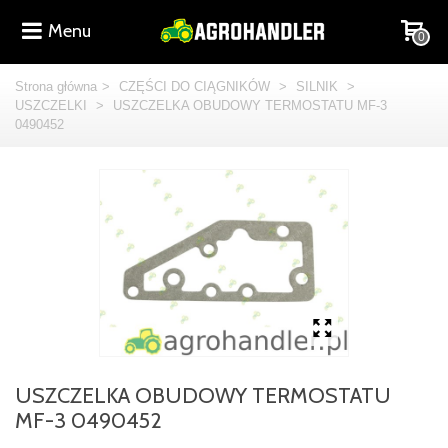
Menu
0
Strona główna
>
CZĘŚCI DO CIĄGNIKÓW
>
SILNIK
>
USZCZELKI
>
USZCZELKA OBUDOWY TERMOSTATU MF-3
0490452
USZCZELKA OBUDOWY TERMOSTATU
MF-3 0490452