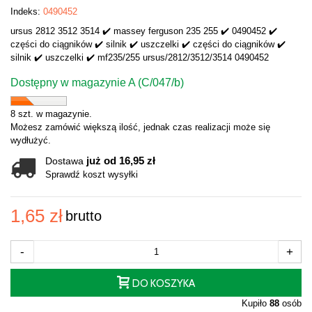
Indeks:
0490452
ursus 2812 3512 3514 ✔️ massey ferguson 235 255 ✔️ 0490452 ✔️
części do ciągników ✔️ silnik ✔️ uszczelki ✔️ części do ciągników ✔️
silnik ✔️ uszczelki ✔️ mf235/255 ursus/2812/3512/3514 0490452
Dostępny w magazynie A (C/047/b)
8 szt. w magazynie.
Możesz zamówić większą ilość, jednak czas realizacji może się
wydłużyć.
już od 16,95 zł
Dostawa
Sprawdź koszt wysyłki
1,65 zł
brutto
-
+
DO KOSZYKA
Kupiło
88
osób