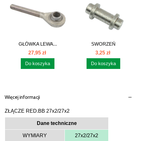
GŁÓWKA LEWA...
SWORZEŃ
SKRZYN.C385 80147032
27,95 zł
3,25 zł
Do koszyka
Do koszyka
Więcej informacji
ZŁĄCZE RED.BB 27x2/27x2
Dane techniczne
WYMIARY
27x2/27x2