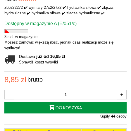
zbb272272 ✔️ wymiary 27x2/27x2 ✔️ hydraulika siłowa ✔️ złącza
hydrauliczne ✔️ hydraulika siłowa ✔️ złącza hydrauliczne ✔️
Dostępny w magazynie A (E/051/c)
3 szt. w magazynie.
Możesz zamówić większą ilość, jednak czas realizacji może się
wydłużyć.
już od 16,95 zł
Dostawa
Sprawdź koszt wysyłki
8,85 zł
brutto
-
+
DO KOSZYKA
Kupiły
44
osoby