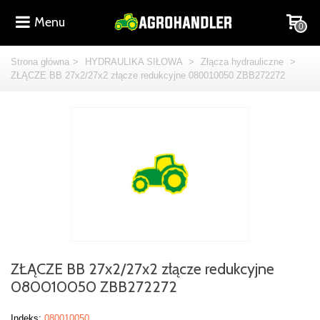
Menu
0
Strona główna
>
HYDRAULIKA SIŁOWA
>
Złącza hydrauliczne
>
ZŁĄCZE BB 27x2/27x2 złącze redukcyjne 080010050 ZBB272272
ZŁĄCZE BB 27x2/27x2 złącze redukcyjne
080010050 ZBB272272
Indeks:
080010050