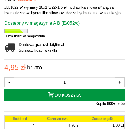
zbb1822 ✔️ wymiary 18x1,5/22x1,5 ✔️ hydraulika siłowa ✔️ złącza
hydrauliczne ✔️ hydraulika siłowa ✔️ złącza hydrauliczne ✔️ redukcyjne
Dostępny w magazynie A B (E/052/c)
Duża ilość w magazynie
już od 16,95 zł
Dostawa
Sprawdź koszt wysyłki
4,95 zł
brutto
-
+
DO KOSZYKA
Kupiło
800+
osób
Ilość od
Cena za szt.
Zaoszczędź
4
4,70 zł
1,00 zł