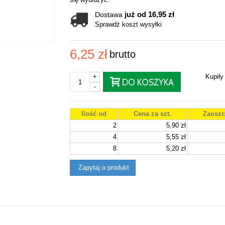
już od 16,95 zł
Dostawa
Sprawdź koszt wysyłki
6,25 zł
brutto
+
Kupił
DO KOSZYKA
-
Ilość od
Cena za szt.
Zaoszc
2
5,90 zł
4
5,55 zł
8
5,20 zł
Zapytaj o produkt