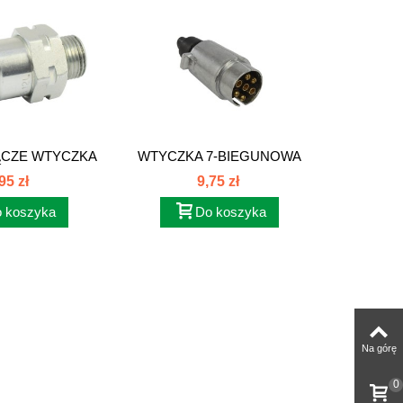
ĄCZE WTYCZKA
WTYCZKA 7-BIEGUNOWA
KULA 
1,5 EURO
METALOWA W7M
5
95 zł
9,75 zł
 koszyka
Do koszyka
Na górę
0