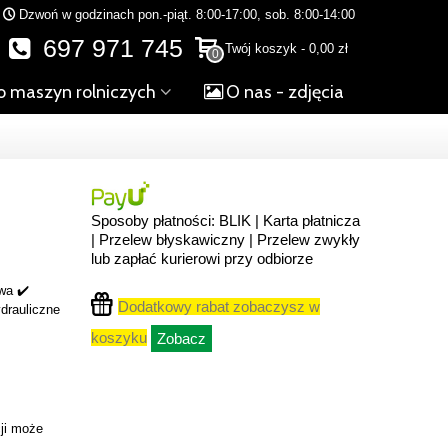
Dzwoń w godzinach pon.-piąt. 8:00-17:00, sob. 8:00-14:00
697 971 745
Twój koszyk
-
0,00 zł
0
o maszyn rolniczych
O nas - zdjęcia
Sposoby płatności: BLIK | Karta płatnicza
| Przelew błyskawiczny | Przelew zwykły
lub zapłać kurierowi przy odbiorze
wa ✔️
Dodatkowy rabat zobaczysz w
ydrauliczne
koszyku
Zobacz
ji może