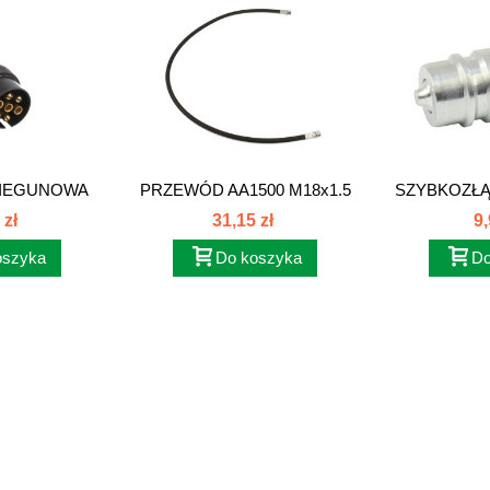
BIEGUNOWA
PRZEWÓD AA1500 M18x1.5
SZYBKOZŁ
7
AA1500M18
M18X
 zł
31,15 zł
9,
oszyka
Do koszyka
Do