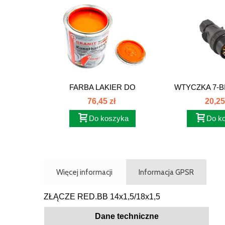
FARBA LAKIER DO
WTYCZKA 7-
MASZYNY...
W
76,45 zł
20,25
Do koszyka
Do k
Więcej informacji
Informacja GPSR
ZŁĄCZE RED.BB 14x1,5/18x1,5
Dane techniczne