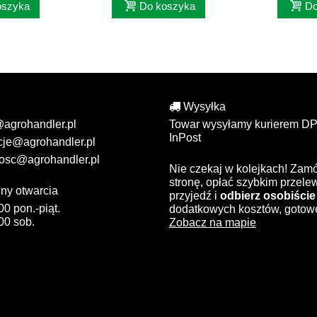
oszyka
Do koszyka
Do
Wysyłka
@agrohandler.pl
Towar wysyłamy kurierem DP
InPost
cje@agrohandler.pl
osc@agrohandler.pl
Nie czekaj w kolejkach! Zam
stronę, opłać szybkim przel
ny otwarcia
przyjedź i
odbierz osobiście
00 pon.-piąt.
dodatkowych kosztów, gotow
00 sob.
Zobacz na mapie