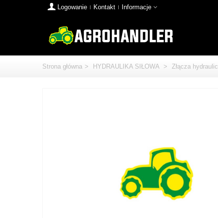
Logowanie
Kontakt
Informacje
Strona główna
>
HYDRAULIKA SIŁOWA
>
Złącza hydrauli