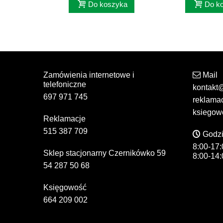
Do koszyka
Do k
Zamówienia internetowe i
Mail
telefoniczne
kontakt
697 971 745
reklama
ksiegow
Reklamacje
515 387 709
Godzi
8:00-17:
Sklep stacjonarny Czernikówko 59
8:00-14:
54 287 50 68
Księgowość
664 209 002