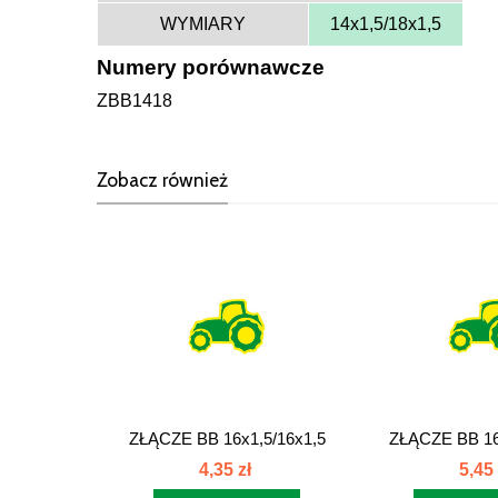
WYMIARY
14x1,5/18x1,5
Numery porównawcze
ZBB1418
Zobacz również
ZŁĄCZE BB 16x1,5/16x1,5
ZŁĄCZE BB 16
złącze...
złącze
4,35 zł
5,45 