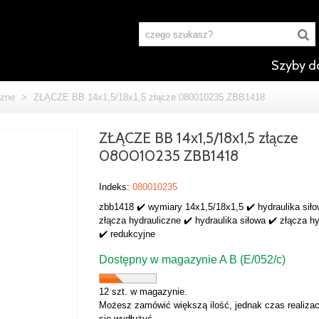
Szyby d
czne
>
ZŁĄCZE BB 14x1,5/18x1,5 złącze 080010235 ZBB1418
ZŁĄCZE BB 14x1,5/18x1,5 złącze
080010235 ZBB1418
Indeks:
080010235
zbb1418 ✔️ wymiary 14x1,5/18x1,5 ✔️ hydraulika siło
złącza hydrauliczne ✔️ hydraulika siłowa ✔️ złącza h
✔️ redukcyjne
Dostępny w magazynie A B (E/052/c)
12 szt. w magazynie.
Możesz zamówić większą ilość, jednak czas realizac
się wydłużyć.