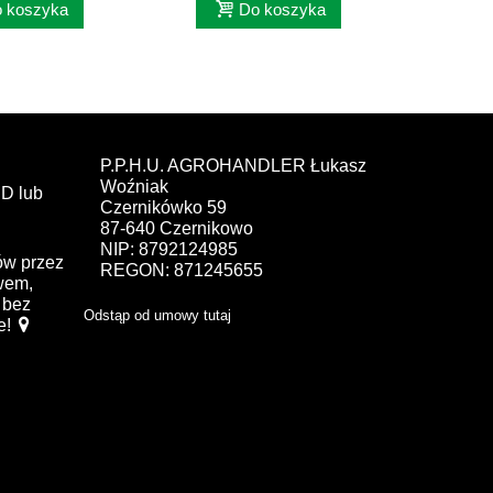
 koszyka
Do koszyka
P.P.H.U. AGROHANDLER Łukasz
Woźniak
D lub
Czernikówko 59
87-640 Czernikowo
NIP: 8792124985
ów przez
REGON: 871245655
ewem,
bez
Odstąp od umowy tutaj
e!