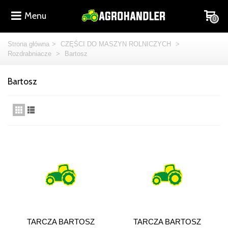
Menu
0
Strona główna
>
CZĘŚCI DO MASZYN ROLNICZYCH
>
Rozdrabniacze
>
Bartosz
Bartosz
TARCZA BARTOSZ
TARCZA BARTOSZ