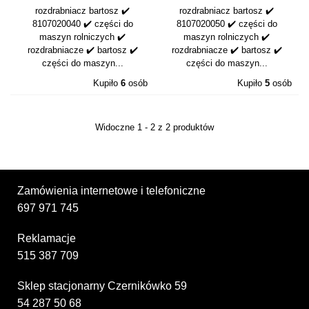
PRAWA 8107020040
LEWA 8107020050
rozdrabniacz bartosz ✔️
rozdrabniacz bartosz ✔️
8107020040 ✔️ części do
8107020050 ✔️ części do
maszyn rolniczych ✔️
maszyn rolniczych ✔️
rozdrabniacze ✔️ bartosz ✔️
rozdrabniacze ✔️ bartosz ✔️
części do maszyn...
części do maszyn...
Kupiło
6
osób
Kupiło
5
osób
Widoczne 1 - 2 z 2 produktów
Zamówienia internetowe i telefoniczne
697 971 745
Reklamacje
515 387 709
Sklep stacjonarny Czernikówko 59
54 287 50 68