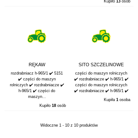
Kupiło
13
osób
RĘKAW
SITO SZCZELINOWE
KPL.MIESZALNIKA 4+1 w
DWUCZĘŚCIOWE RB...
rozdrabniacz h-965/1 ✔️ 5151
części do maszyn rolniczych
DÓŁ...
✔️ części do maszyn
✔️ rozdrabniacze ✔️ h-965/1 ✔️
rolniczych ✔️ rozdrabniacze ✔️
części do maszyn rolniczych
h-965/1 ✔️ części do
✔️ rozdrabniacze ✔️ h-965/1 ✔️
maszyn...
Kupiła
1
osoba
Kupiło
18
osób
Widoczne 1 - 10 z 10 produktów