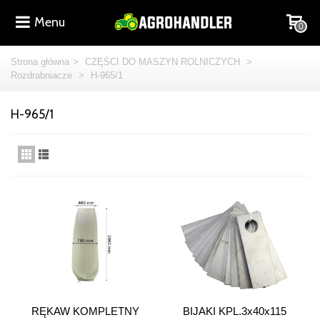
Menu
0
Strona główna
>
CZĘŚCI DO MASZYN ROLNICZYCH
>
Rozdrabniacze
>
H-965/1
H-965/1
RĘKAW KOMPLETNY
BIJAKI KPL.3x40x115