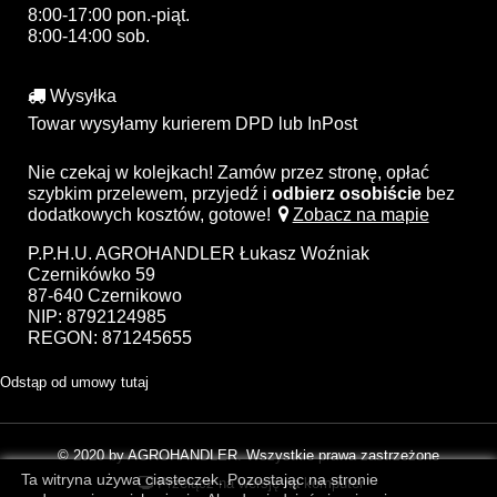
8:00-17:00 pon.-piąt.
8:00-14:00 sob.
Wysyłka
Towar wysyłamy kurierem DPD lub InPost
Nie czekaj w kolejkach! Zamów przez stronę, opłać
szybkim przelewem, przyjedź i
odbierz osobiście
bez
dodatkowych kosztów, gotowe!
Zobacz na mapie
P.P.H.U. AGROHANDLER Łukasz Woźniak
Czernikówko 59
87-640 Czernikowo
NIP: 8792124985
REGON: 871245655
Odstąp od umowy tutaj
© 2020 by AGROHANDLER. Wszystkie prawa zastrzeżone
Ta witryna używa ciasteczek. Pozostając na stronie
Przełącz na wersję na komputer