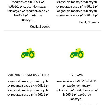
H965/1
rozdrabniacz h-965/1 ✔️
części do maszyn rolniczych
h9651/1 ✔️ części do maszyn
✔️ rozdrabniacze ✔️ h-965/1 ✔️
rolniczych ✔️ rozdrabniacze ✔️
części do maszyn rolniczych
h-965/1 ✔️ części do
✔️ rozdrabniacze ✔️ h-965/1 ✔️
maszyn...
Kupiły
2
osoby
Kupiła
1
osoba
WIRNIK BIJAKOWY H119
RĘKAW
ODOLANÓW
KPL.MIESZALNIKA 4+1 w
części do maszyn rolniczych
rozdrabniacz h-965/1 ✔️ 4141
GÓRĘ...
✔️ rozdrabniacze ✔️ h-965/1 ✔️
✔️ części do maszyn
części do maszyn rolniczych
rolniczych ✔️ rozdrabniacze ✔️
✔️ rozdrabniacze ✔️ h-965/1 ✔️
h-965/1 ✔️ części do
maszyn...