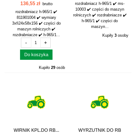
KPL.3xFI24x58x156...
100 222MM BIN...
136,55 zł
rozdrabniacz h-965/1 ✔️ ms-
brutto
10003 ✔️ części do maszyn
rozdrabniacz h-965/1 ✔️
rolniczych ✔️ rozdrabniacze ✔️
811901004 ✔️ wymiary
h-965/1 ✔️ części do
3xfi24x58x156 ✔️ części do
maszyn...
maszyn rolniczych ✔️
rozdrabniacze ✔️ h-965/1...
Kupiły
3
osoby
-
+
Do koszyka
Kupiło
29
osób
WIRNIK KPL.DO RB...
WYRZUTNIK DO RB