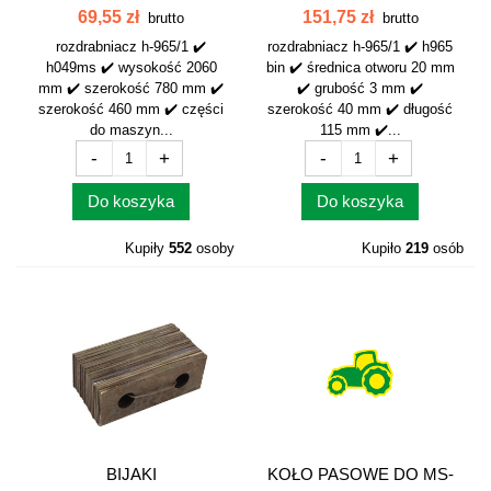
MIESZALNIKA...
20SZT...
69,55 zł
151,75 zł
brutto
brutto
rozdrabniacz h-965/1 ✔️
rozdrabniacz h-965/1 ✔️ h965
h049ms ✔️ wysokość 2060
bin ✔️ średnica otworu 20 mm
mm ✔️ szerokość 780 mm ✔️
✔️ grubość 3 mm ✔️
szerokość 460 mm ✔️ części
szerokość 40 mm ✔️ długość
do maszyn...
115 mm ✔️...
-
+
-
+
Do koszyka
Do koszyka
Kupiły
552
osoby
Kupiło
219
osób
BIJAKI
KOŁO PASOWE DO MS-