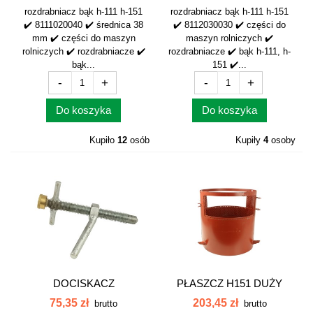
rozdrabniacz bąk h-111 h-151
rozdrabniacz bąk h-111 h-151
✔️ 8111020040 ✔️ średnica 38
✔️ 8112030030 ✔️ części do
mm ✔️ części do maszyn
maszyn rolniczych ✔️
rolniczych ✔️ rozdrabniacze ✔️
rozdrabniacze ✔️ bąk h-111, h-
bąk...
151 ✔️...
-
+
-
+
Do koszyka
Do koszyka
Kupiło
12
osób
Kupiły
4
osoby
DOCISKACZ
PŁASZCZ H151 DUŻY
ŚRUTOWNIK BĄK
BĄK 8151000010
75,35 zł
203,45 zł
brutto
brutto