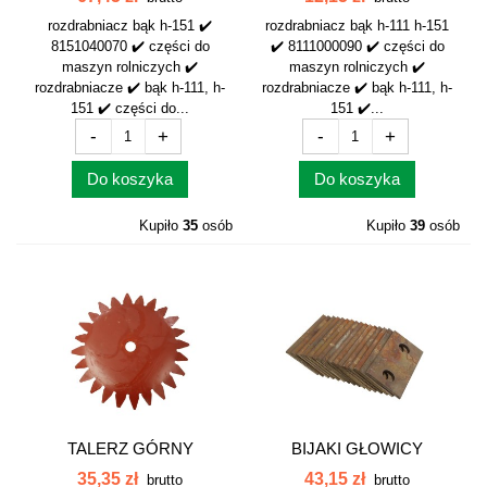
rozdrabniacz bąk h-151 ✔️
rozdrabniacz bąk h-111 h-151
8151040070 ✔️ części do
✔️ 8111000090 ✔️ części do
maszyn rolniczych ✔️
maszyn rolniczych ✔️
rozdrabniacze ✔️ bąk h-111, h-
rozdrabniacze ✔️ bąk h-111, h-
151 ✔️ części do...
151 ✔️...
-
+
-
+
Do koszyka
Do koszyka
Kupiło
35
osób
Kupiło
39
osób
TALERZ GÓRNY
BIJAKI GŁOWICY
8111010230
KOMPLET 16 FI14...
35,35 zł
43,15 zł
brutto
brutto