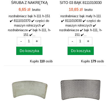
ŚRUBA Z NAKRĘTKĄ
SITO 03 BĄK 8111010030
MOTYLKOWĄ BĄK...
6,65 zł
10,65 zł
brutto
brutto
rozdrabniacz bąk h-111 h-151
rozdrabniacz bąk mały h-111
✔️ 8111010370 ✔️ części do
✔️ 8111010030 ✔️ części do
maszyn rolniczych ✔️
maszyn rolniczych ✔️
rozdrabniacze ✔️ bąk h-111, h-
rozdrabniacze ✔️ bąk h-111, h-
151 ✔️...
151 ✔️...
-
+
-
+
Do koszyka
Do koszyka
Kupiło
110
osób
Kupiło
179
osób