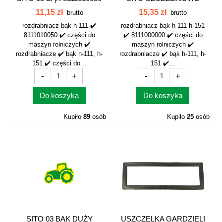
SKOŚNE BĄK...
11,15 zł
15,35 zł
brutto
brutto
rozdrabniacz bąk h-111 ✔️
rozdrabniacz bąk h-111 h-151
8111010050 ✔️ części do
✔️ 8111000000 ✔️ części do
maszyn rolniczych ✔️
maszyn rolniczych ✔️
rozdrabniacze ✔️ bąk h-111, h-
rozdrabniacze ✔️ bąk h-111, h-
151 ✔️ części do...
151 ✔️...
-
+
-
+
Do koszyka
Do koszyka
Kupiło
89
osób
Kupiło
25
osób
SITO 03 BĄK DUŻY
USZCZELKA GARDZIELI