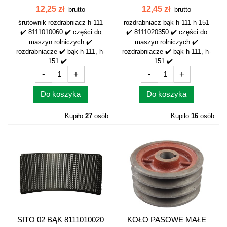
8111020350
12,25 zł
12,45 zł
brutto
brutto
śrutownik rozdrabniacz h-111
rozdrabniacz bąk h-111 h-151
✔️ 8111010060 ✔️ części do
✔️ 8111020350 ✔️ części do
maszyn rolniczych ✔️
maszyn rolniczych ✔️
rozdrabniacze ✔️ bąk h-111, h-
rozdrabniacze ✔️ bąk h-111, h-
151 ✔️...
151 ✔️...
-
+
-
+
Do koszyka
Do koszyka
Kupiło
27
osób
Kupiło
16
osób
SITO 02 BĄK 8111010020
KOŁO PASOWE MAŁE