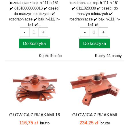
rozdrabniacz bąk h-111 h-151
rozdrabniacz bąk h-111 h-151
✔️ 81510000003013 ✔️ części
✔️ 8111020330 ✔️ części do
do maszyn rolniczych ✔️
maszyn rolniczych ✔️
rozdrabniacze ✔️ bąk h-111, h-
rozdrabniacze ✔️ bąk h-111, h-
151 ✔️...
151 ✔️...
-
+
-
+
Do koszyka
Do koszyka
Kupiło
9
osób
Kupiły
44
osoby
GŁOWICA Z BIJAKAMI 16
GŁOWICA Z BIJAKAMI
ZYGIERT...
BĄK DUŻY...
116,75 zł
234,25 zł
brutto
brutto