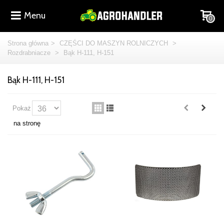
Menu
0
Strona główna
>
CZĘŚCI DO MASZYN ROLNICZYCH
>
Rozdrabniacze
>
Bąk H-111, H-151
Bąk H-111, H-151
Pokaż
na stronę