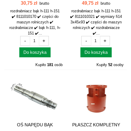
MAŁY BĄK...
KOMPLET 20 FI14...
30,75 zł
49,75 zł
brutto
brutto
rozdrabniacz bąk h-111 h-151
rozdrabniacz bąk h-111 h-151
✔️ 8111010170 ✔️ części do
✔️ 8111010321 ✔️ wymiary fi14
maszyn rolniczych ✔️
3x45x93 ✔️ części do maszyn
rozdrabniacze ✔️ bąk h-111, h-
rolniczych ✔️ rozdrabniacze
151 ✔️...
✔️...
-
+
-
+
Do koszyka
Do koszyka
Kupiło
181
osób
Kupiły
52
osoby
OŚ NAPĘDU BĄK
PŁASZCZ KOMPLETNY