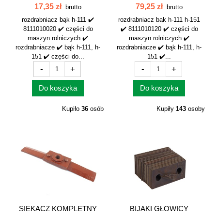
8111010120
17,35 zł
79,25 zł
brutto
brutto
rozdrabniacz bąk h-111 ✔️
rozdrabniacz bąk h-111 h-151
8111010020 ✔️ części do
✔️ 8111010120 ✔️ części do
maszyn rolniczych ✔️
maszyn rolniczych ✔️
rozdrabniacze ✔️ bąk h-111, h-
rozdrabniacze ✔️ bąk h-111, h-
151 ✔️ części do...
151 ✔️...
-
+
-
+
Do koszyka
Do koszyka
Kupiło
36
osób
Kupiły
143
osoby
SIEKACZ KOMPLETNY
BIJAKI GŁOWICY