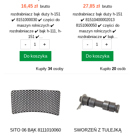
8151000030
DUŻY BĄK...
16,45 zł
27,85 zł
brutto
brutto
rozdrabniacz bąk duży h-151
rozdrabniacz bąk duży h-151
✔️ 8151000030 ✔️ części do
✔️ 81510400002013
maszyn rolniczych ✔️
8151060050 ✔️ części do
rozdrabniacze ✔️ bąk h-111, h-
maszyn rolniczych ✔️
151 ✔️...
rozdrabniacze ✔️ bąk...
-
+
-
+
Do koszyka
Do koszyka
Kupiły
34
osoby
Kupiło
20
osób
SITO 06 BĄK 8111010060
SWORZEŃ Z TULEJKĄ