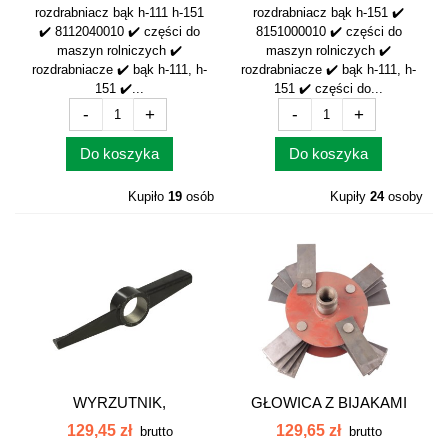
8112040010
rozdrabniacz bąk h-111 h-151
rozdrabniacz bąk h-151 ✔️
✔️ 8112040010 ✔️ części do
8151000010 ✔️ części do
maszyn rolniczych ✔️
maszyn rolniczych ✔️
rozdrabniacze ✔️ bąk h-111, h-
rozdrabniacze ✔️ bąk h-111, h-
151 ✔️...
151 ✔️ części do...
-
+
-
+
Do koszyka
Do koszyka
Kupiło
19
osób
Kupiły
24
osoby
WYRZUTNIK,
GŁOWICA Z BIJAKAMI
ODRZUTNIK DUŻY
BĄK MAŁY...
129,45 zł
129,65 zł
brutto
brutto
BĄK...