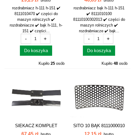
brutto
brutto
rozdrabniacz h-111 h-151 ✔️
rozdrabniacz bąk h-111 h-151
8111010470 ✔️ części do
✔️ 8111010100
maszyn rolniczych ✔️
81110100302013 ✔️ części do
rozdrabniacze ✔️ bąk h-111, h-
maszyn rolniczych ✔️
151 ✔️ części...
rozdrabniacze ✔️ bąk...
-
+
-
+
Do koszyka
Do koszyka
Kupiło
25
osób
Kupiło
48
osób
SIEKACZ KOMPLET
SITO 10 BĄK 8111000010
DUŻY BĄK 8151040070
8111000090
67,45 zł
12,15 zł
brutto
brutto