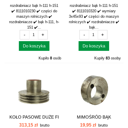
rozdrabniacz bąk h-111 h-151
rozdrabniacz bąk h-111 h-151
✔️ 8111010230 ✔️ części do
✔️ 8111010320 ✔️ wymiary
maszyn rolniczych ✔️
3x45x93 ✔️ części do maszyn
rozdrabniacze ✔️ bąk h-111, h-
rolniczych ✔️ rozdrabniacze ✔️
151 ✔️...
bąk...
-
+
-
+
Do koszyka
Do koszyka
Kupiło
8
osób
Kupiły
83
osoby
KOŁO PASOWE DUŻE FI
MIMOŚRÓD BĄK
38 8111020040
8112030030
313,15 zł
19,95 zł
brutto
brutto