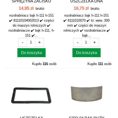
SPRĘŻYNA ZACISKU
USZCZELKA DNA
WORKA BĄK...
OKRĄGŁA 8111010070
14,95 zł
16,75 zł
brutto
brutto
rozdrabniacz bąk h-111 h-151
rozdrabniacz bąk h-111 h-151
✔️ 81110104002013 ✔️ części
✔️ 8111010070 ✔️ śr. wew. 300
do maszyn rolniczych ✔️
mm ✔️ części do maszyn
rozdrabniacze ✔️ bąk h-111, h-
rolniczych ✔️ rozdrabniacze ✔️
151 ✔️...
bąk...
-
+
-
+
Do koszyka
Do koszyka
Kupiło
116
osób
Kupiło
111
osób