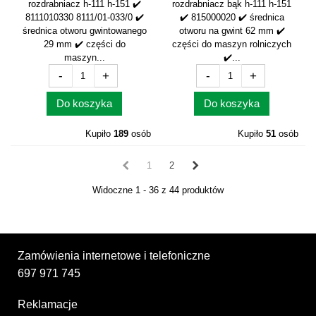
rozdrabniacz h-111 h-151 ✔️
rozdrabniacz bąk h-111 h-151
8111010330 8111/01-033/0 ✔️
✔️ 815000020 ✔️ średnica
średnica otworu gwintowanego
otworu na gwint 62 mm ✔️
29 mm ✔️ części do
części do maszyn rolniczych
maszyn...
✔️...
-
+
-
+
Do koszyka
Do koszyka
Kupiło
189
osób
Kupiło
51
osób
1
2
Widoczne 1 - 36 z 44 produktów
Zamówienia internetowe i telefoniczne
697 971 745
Reklamacje