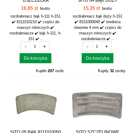
USZCZELKA
SITO 04 BĄK DUŻY
PROSTOKĄTNA
8151000040
16,85 zł
15,35 zł
brutto
brutto
8111010210
rozdrabniacz bąk h-111 h-151
rozdrabniacz bąk duży h-151
✔️ 8111010210 ✔️ części do
✔️ 8151000040 ✔️ średnica
maszyn rolniczych ✔️
otworów 4 mm ✔️ części do
rozdrabniacze ✔️ bąk h-111, h-
maszyn rolniczych ✔️
151 ✔️...
rozdrabniacze ✔️...
-
+
-
+
Do koszyka
Do koszyka
Kupiło
207
osób
Kupiły
32
osoby
SITO 05 BĄK 8111010050
SITO SZCZELINOWE