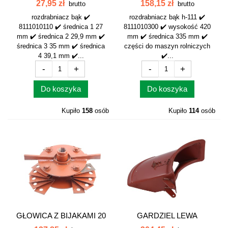
8111010110
ŚRUTOWNIK BĄK...
27,95 zł
158,15 zł
brutto
brutto
rozdrabniacz bąk ✔️
rozdrabniacz bąk h-111 ✔️
8111010110 ✔️ średnica 1 27
8111010300 ✔️ wysokość 420
mm ✔️ średnica 2 29,9 mm ✔️
mm ✔️ średnica 335 mm ✔️
średnica 3 35 mm ✔️ średnica
części do maszyn rolniczych
4 39,1 mm ✔️...
✔️...
-
+
-
+
Do koszyka
Do koszyka
Kupiło
158
osób
Kupiło
114
osób
GŁOWICA Z BIJAKAMI 20
GARDZIEL LEWA
ZYGIERT...
8111010360