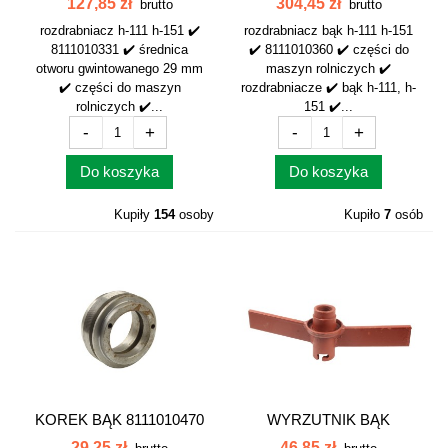
127,85 zł
304,45 zł
brutto
brutto
rozdrabniacz h-111 h-151 ✔️
rozdrabniacz bąk h-111 h-151
8111010331 ✔️ średnica
✔️ 8111010360 ✔️ części do
otworu gwintowanego 29 mm
maszyn rolniczych ✔️
✔️ części do maszyn
rozdrabniacze ✔️ bąk h-111, h-
rolniczych ✔️...
151 ✔️...
-
+
-
+
Do koszyka
Do koszyka
Kupiły
154
osoby
Kupiło
7
osób
KOREK BĄK 8111010470
WYRZUTNIK BĄK
8111010100...
29,25 zł
46,85 zł