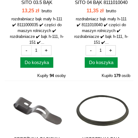
SITO 03.5 BĄK
SITO 04 BĄK 8111010040
8111000035
13,25 zł
11,35 zł
brutto
brutto
rozdrabniacz bąk mały h-111
rozdrabniacz bąk mały h-111
✔️ 8111000035 ✔️ części do
✔️ 8111010040 ✔️ części do
maszyn rolniczych ✔️
maszyn rolniczych ✔️
rozdrabniacze ✔️ bąk h-111, h-
rozdrabniacze ✔️ bąk h-111, h-
151 ✔️...
151 ✔️...
-
+
-
+
Do koszyka
Do koszyka
Kupiły
94
osoby
Kupiło
179
osób