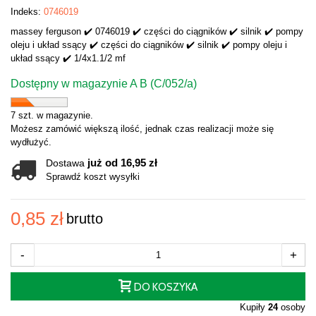
Indeks:
0746019
massey ferguson ✔️ 0746019 ✔️ części do ciągników ✔️ silnik ✔️ pompy
oleju i układ ssący ✔️ części do ciągników ✔️ silnik ✔️ pompy oleju i
układ ssący ✔️ 1/4x1.1/2 mf
Dostępny w magazynie A B (C/052/a)
7 szt. w magazynie.
Możesz zamówić większą ilość, jednak czas realizacji może się
wydłużyć.
już od 16,95 zł
Dostawa
Sprawdź koszt wysyłki
0,85 zł
brutto
-
+
DO KOSZYKA
Kupiły
24
osoby