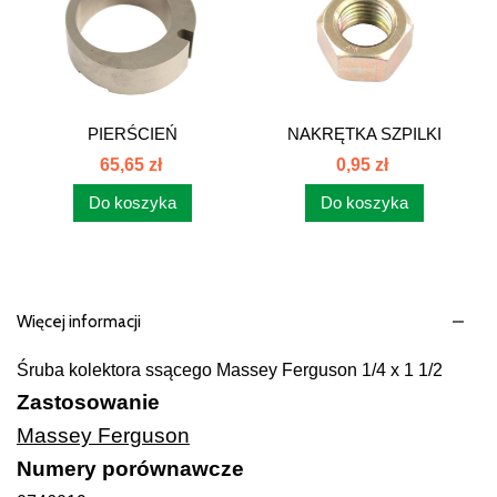
PIERŚCIEŃ
NAKRĘTKA SZPILKI
KRZYWKOWY...
KOLEKTORA...
65,65 zł
0,95 zł
Do koszyka
Do koszyka
Więcej informacji
Śruba kolektora ssącego Massey Ferguson 1/4 x 1 1/2
Zastosowanie
Massey Ferguson
Numery porównawcze