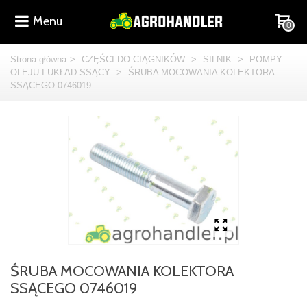
Menu
0
Strona główna
>
CZĘŚCI DO CIĄGNIKÓW
>
SILNIK
>
POMPY
OLEJU I UKŁAD SSĄCY
>
ŚRUBA MOCOWANIA KOLEKTORA
SSĄCEGO 0746019
ŚRUBA MOCOWANIA KOLEKTORA
SSĄCEGO 0746019