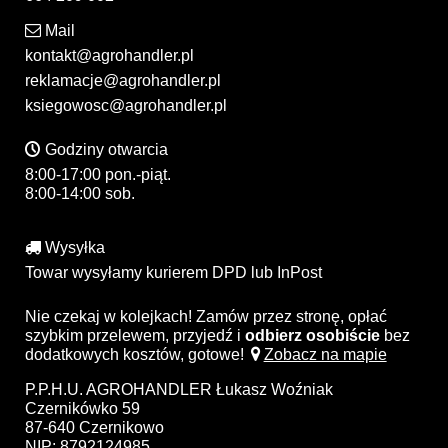
Mail
kontakt@agrohandler.pl
reklamacje@agrohandler.pl
ksiegowosc@agrohandler.pl
Godziny otwarcia
8:00-17:00 pon.-piąt.
8:00-14:00 sob.
Wysyłka
Towar wysyłamy kurierem DPD lub InPost
Nie czekaj w kolejkach! Zamów przez stronę, opłać
szybkim przelewem, przyjedź i
odbierz osobiście
bez
dodatkowych kosztów, gotowe!
Zobacz na mapie
P.P.H.U. AGROHANDLER Łukasz Woźniak
Czernikówko 59
87-640 Czernikowo
NIP: 8792124985