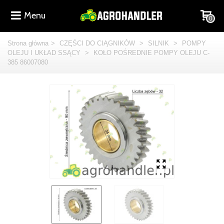
Menu
0
Strona główna
>
CZĘŚCI DO CIĄGNIKÓW
>
SILNIK
>
POMPY
OLEJU I UKŁAD SSĄCY
>
KOŁO POŚREDNIE POMPY OLEJU C-
385 86007080