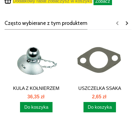
Dodatkowy rabat zobaczysz w koszyku
Zobacz
Często wybierane z tym produktem
KULA Z KOŁNIERZEM
USZCZELKA SSAKA
56x28x12...
POMPY OLEJOWEJ...
36,35 zł
2,65 zł
Do koszyka
Do koszyka