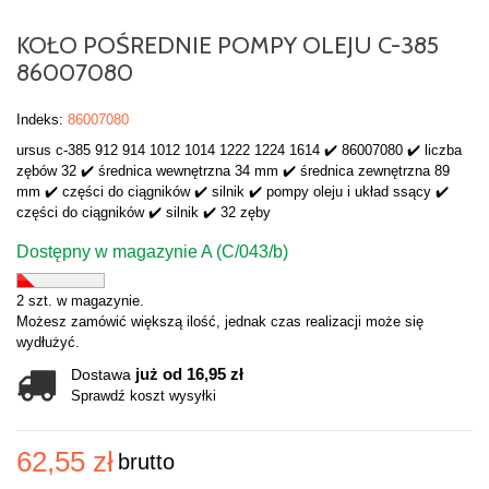
KOŁO POŚREDNIE POMPY OLEJU C-385
86007080
Indeks:
86007080
ursus c-385 912 914 1012 1014 1222 1224 1614 ✔️ 86007080 ✔️ liczba
zębów 32 ✔️ średnica wewnętrzna 34 mm ✔️ średnica zewnętrzna 89
mm ✔️ części do ciągników ✔️ silnik ✔️ pompy oleju i układ ssący ✔️
części do ciągników ✔️ silnik ✔️ 32 zęby
Dostępny w magazynie A (C/043/b)
2 szt. w magazynie.
Możesz zamówić większą ilość, jednak czas realizacji może się
wydłużyć.
już od 16,95 zł
Dostawa
Sprawdź koszt wysyłki
62,55 zł
brutto