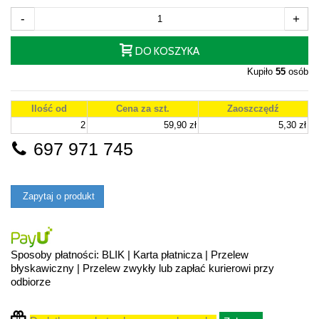
-
+
DO KOSZYKA
Kupiło
55
osób
Ilość od
Cena za szt.
Zaoszczędź
2
59,90 zł
5,30 zł
697 971 745
Zapytaj o produkt
Sposoby płatności: BLIK | Karta płatnicza | Przelew
błyskawiczny | Przelew zwykły lub zapłać kurierowi przy
odbiorze