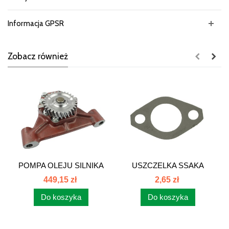
Informacja GPSR
Zobacz również
POMPA OLEJU SILNIKA
USZCZELKA SSAKA
C-385 6 CYL...
POMPY OLEJOWEJ...
449,15 zł
2,65 zł
Do koszyka
Do koszyka