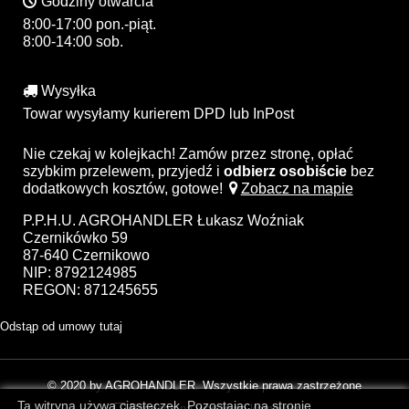
Godziny otwarcia
8:00-17:00 pon.-piąt.
8:00-14:00 sob.
Wysyłka
Towar wysyłamy kurierem DPD lub InPost
Nie czekaj w kolejkach! Zamów przez stronę, opłać
szybkim przelewem, przyjedź i
odbierz osobiście
bez
dodatkowych kosztów, gotowe!
Zobacz na mapie
P.P.H.U. AGROHANDLER Łukasz Woźniak
Czernikówko 59
87-640 Czernikowo
NIP: 8792124985
REGON: 871245655
Odstąp od umowy tutaj
© 2020 by AGROHANDLER. Wszystkie prawa zastrzeżone
Ta witryna używa ciasteczek. Pozostając na stronie
Przełącz na wersję na komputer