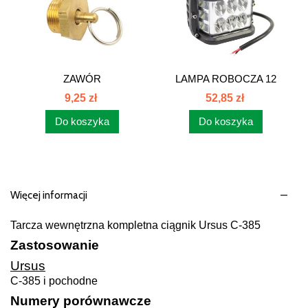
ZAWÓR
LAMPA ROBOCZA 12
ODWADNIAJĄCY...
LED...
9,25 zł
52,85 zł
Do koszyka
Do koszyka
Więcej informacji
Tarcza wewnętrzna kompletna ciągnik Ursus C-385
Zastosowanie
Ursus
C-385 i pochodne
Numery porównawcze