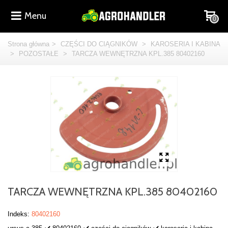
Menu
0
Strona główna
>
CZĘŚCI DO CIĄGNIKÓW
>
KAROSERIA I KABINA
>
POZOSTAŁE
>
TARCZA WEWNĘTRZNA KPL.385 80402160
TARCZA WEWNĘTRZNA KPL.385 80402160
Indeks:
80402160