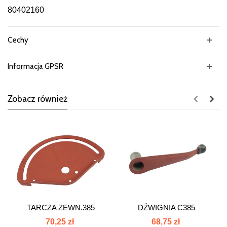
80402160
Cechy
Informacja GPSR
Zobacz również
TARCZA ZEWN.385
DŹWIGNIA C385
80402082 80402170
80402190
70,25 zł
68,75 zł