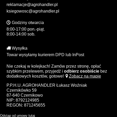
reklamacje@agrohandler.pl
ksiegowosc@agrohandler.pl
Godziny otwarcia
8:00-17:00 pon.-piąt.
8:00-14:00 sob.
Wysyłka
Towar wysyłamy kurierem DPD lub InPost
Nie czekaj w kolejkach! Zamów przez stronę, opłać
szybkim przelewem, przyjedź i
odbierz osobiście
bez
dodatkowych kosztów, gotowe!
Zobacz na mapie
P.P.H.U. AGROHANDLER Łukasz Woźniak
Czernikówko 59
87-640 Czernikowo
NIP: 8792124985
REGON: 871245655
Odstąp od umowy tutaj