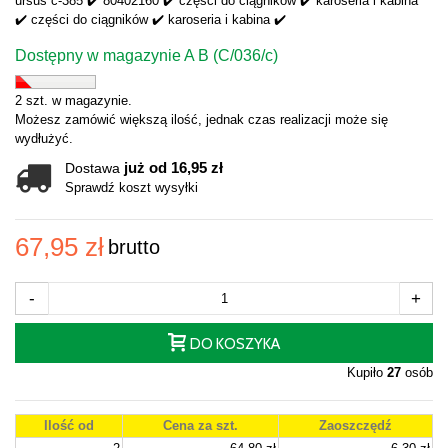
ursus c-385 ✔️ 80402160 ✔️ części do ciągników ✔️ karoseria i kabina
✔️ części do ciągników ✔️ karoseria i kabina ✔️
Dostępny w magazynie A B (C/036/c)
2 szt. w magazynie.
Możesz zamówić większą ilość, jednak czas realizacji może się
wydłużyć.
już od 16,95 zł
Dostawa
Sprawdź koszt wysyłki
67,95 zł
brutto
-
+
DO KOSZYKA
Kupiło
27
osób
Ilość od
Cena za szt.
Zaoszczędź