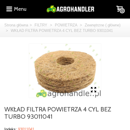
Menu
0
Strona główna
>
FILTRY
>
POWIETRZA
>
Zewnętrzne ( główne)
>
WKŁAD FILTRA POWIETRZA 4 CYL BEZ TURBO 93011041
WKŁAD FILTRA POWIETRZA 4 CYL BEZ
TURBO 93011041
Indeks:
93011041