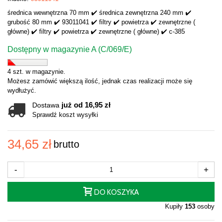
średnica wewnętrzna 70 mm ✔️ średnica zewnętrzna 240 mm ✔️
grubość 80 mm ✔️ 93011041 ✔️ filtry ✔️ powietrza ✔️ zewnętrzne (
główne) ✔️ filtry ✔️ powietrza ✔️ zewnętrzne ( główne) ✔️ c-385
Dostępny w magazynie A (C/069/E)
4 szt. w magazynie.
Możesz zamówić większą ilość, jednak czas realizacji może się
wydłużyć.
już od 16,95 zł
Dostawa
Sprawdź koszt wysyłki
34,65 zł
brutto
-
+
DO KOSZYKA
Kupiły
153
osoby