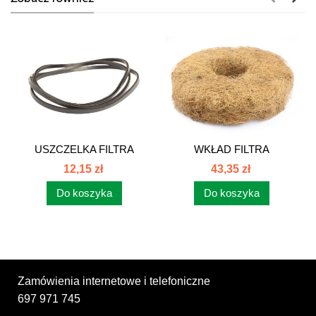
USZCZELKA FILTRA
WKŁAD FILTRA
POWIETRZA C-385...
POWIETRZA 6 CYL...
12,15 zł
43,35 zł
Do koszyka
Do koszyka
Zamówienia internetowe i telefoniczne
697 971 745