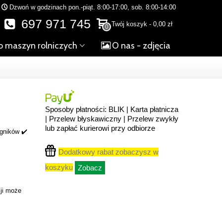
Dzwoń w godzinach pon.-piąt. 8:00-17:00, sob. 8:00-14:00
697 971 745
Twój koszyk
-
0,00 zł
0
o maszyn rolniczych
O nas - zdjęcia
Sposoby płatności: BLIK | Karta płatnicza
| Przelew błyskawiczny | Przelew zwykły
lub zapłać kurierowi przy odbiorze
ągników ✔️
Dodatkowy rabat zobaczysz w
koszyku
Zobacz
ji może