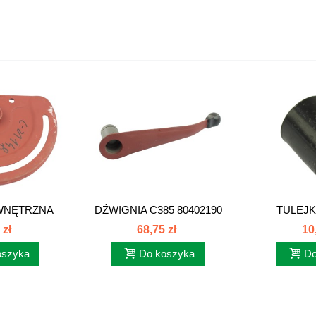
WNĘTRZNA
DŹWIGNIA C385 80402190
TULEJK
0402160
 zł
68,75 zł
10
oszyka
Do koszyka
Do