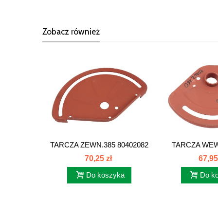
Zobacz również
TARCZA ZEWN.385 80402082
TARCZA WE
80402170
KPL.385 8
70,25 zł
67,95
Do koszyka
Do k