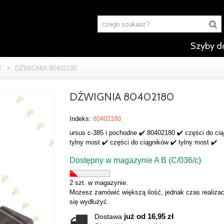
Szyby d
T
>
DŹWIGNIA 80402180
DŹWIGNIA 80402180
Indeks:
80402180
ursus c-385 i pochodne ✔️ 80402180 ✔️ części do ci
tylny most ✔️ części do ciągników ✔️ tylny most ✔️
Dostępny w magazynie A B (C/036/c)
2 szt. w magazynie.
Możesz zamówić większą ilość, jednak czas realizac
się wydłużyć.
już od 16,95 zł
Dostawa