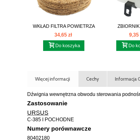
WKŁAD FILTRA POWIETRZA
ZBIORNIK
4...
HAMULCOW
34,65 zł
9,35 
Do koszyka
Do k
Więcej informacji
Cechy
Informacja
Dźwignia wewnętrzna obwodu sterowania podnośni
Zastosowanie
URSUS
C-385 I POCHODNE
Numery porównawcze
80402180