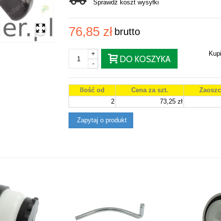
Sprawdź koszt wysyłki
76,85 zł
brutto
+
Kup
DO KOSZYKA
-
Ilość od
Cena za szt.
Zaoszc
2
73,25 zł
Zapytaj o produkt