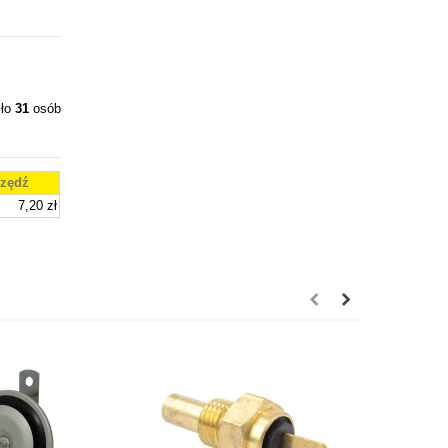
iło
31
osób
zędź
7,20 zł