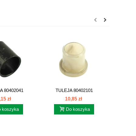
A 80402041
TULEJA 80402101
SPRĘŻ
,15 zł
10,85 zł
 koszyka
Do koszyka