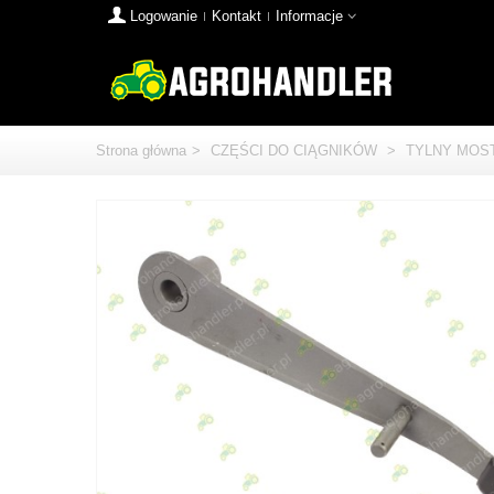
Logowanie
Kontakt
Informacje
Strona główna
>
CZĘŚCI DO CIĄGNIKÓW
>
TYLNY MOS