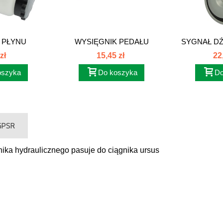
 PŁYNU
WYSIĘGNIK PEDAŁU
SYGNAŁ D
EGO...
GAZU...
S
zł
15,45 zł
22
oszyka
Do koszyka
Do
 GPSR
ka hydraulicznego pasuje do ciągnika ursus