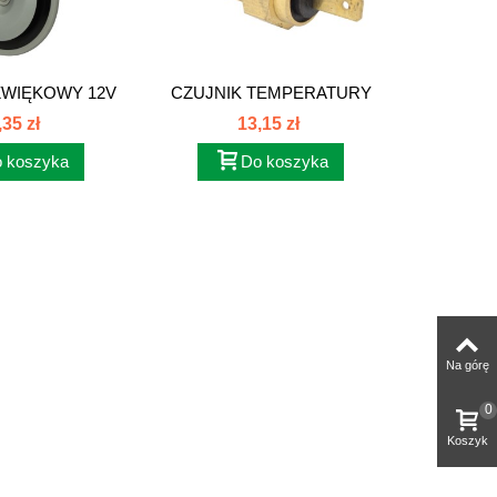
ŹWIĘKOWY 12V
CZUJNIK TEMPERATURY
LAMPA T
D12V
WODY C385...
,35 zł
13,15 zł
 koszyka
Do koszyka
Na górę
0
Koszyk