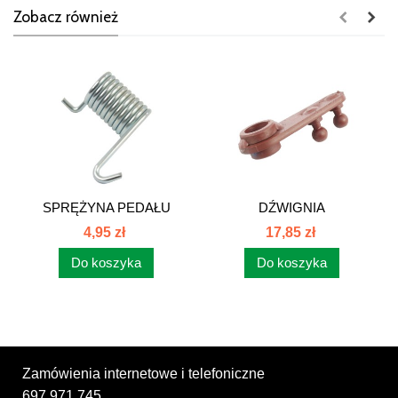
Zobacz również
SPRĘŻYNA PEDAŁU
DŹWIGNIA
GAZU 80295051
KPL.STEROWANIA...
4,95 zł
17,85 zł
Do koszyka
Do koszyka
Zamówienia internetowe i telefoniczne
697 971 745