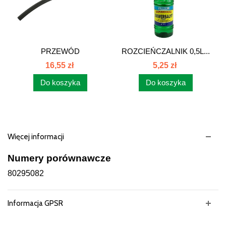
PRZEWÓD
ROZCIEŃCZALNIK 0,5L...
CHŁODNICY...
16,55 zł
5,25 zł
Do koszyka
Do koszyka
Więcej informacji
Numery porównawcze
80295082
Informacja GPSR