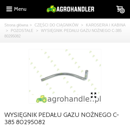
Menu
0
Strona główna
>
CZĘŚCI DO CIĄGNIKÓW
>
KAROSERIA I KABINA
>
POZOSTAŁE
>
WYSIĘGNIK PEDAŁU GAZU NOŻNEGO C-385
80295082
WYSIĘGNIK PEDAŁU GAZU NOŻNEGO C-
385 80295082