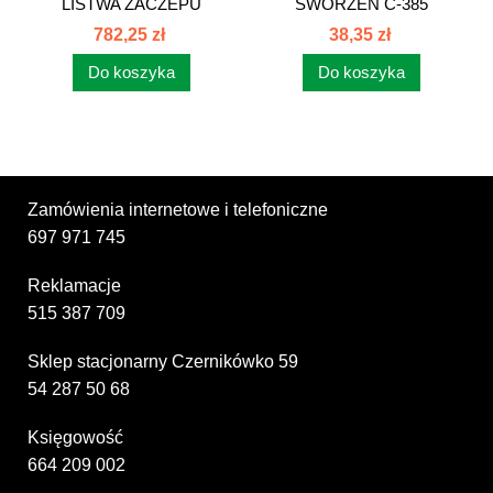
LISTWA ZACZEPU
SWORZEŃ C-385
DOLNEGO
89452019
782,25 zł
38,35 zł
KOMPLETNA...
Do koszyka
Do koszyka
Zamówienia internetowe i telefoniczne
697 971 745
Reklamacje
515 387 709
Sklep stacjonarny Czernikówko 59
54 287 50 68
Księgowość
664 209 002