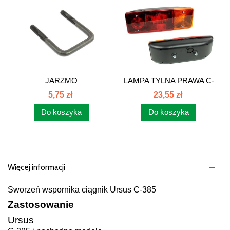
JARZMO
LAMPA TYLNA PRAWA C-
KULTYWATORA
360 E549P...
5,75 zł
23,55 zł
1402010060...
Do koszyka
Do koszyka
Więcej informacji
Sworzeń wspornika ciągnik Ursus C-385
Zastosowanie
Ursus