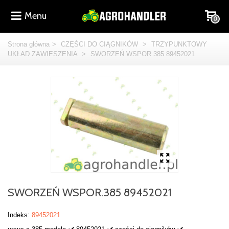
Menu
0
Strona główna
>
CZĘŚCI DO CIĄGNIKÓW
>
TRZYPUNKTOWY
UKŁAD ZAWIESZENIA
>
SWORZEŃ WSPOR.385 89452021
SWORZEŃ WSPOR.385 89452021
Indeks:
89452021