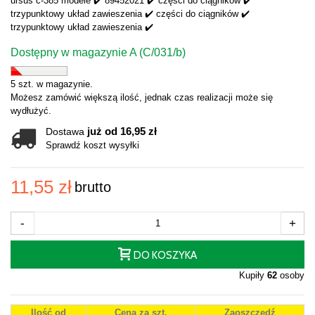
ursus c-385 modele ✔️ 89452021 ✔️ części do ciągników ✔️
trzypunktowy układ zawieszenia ✔️ części do ciągników ✔️
trzypunktowy układ zawieszenia ✔️
Dostępny w magazynie A (C/031/b)
5 szt. w magazynie.
Możesz zamówić większą ilość, jednak czas realizacji może się
wydłużyć.
już od 16,95 zł
Dostawa
Sprawdź koszt wysyłki
11,55 zł
brutto
-
+
DO KOSZYKA
Kupiły
62
osoby
Ilość od
Cena za szt.
Zaoszczędź