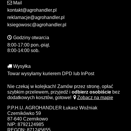
Mail
kontakt@agrohandler.pl
reklamacje@agrohandler.pl
ksiegowosc@agrohandler.pl
Godziny otwarcia
8:00-17:00 pon.-piąt.
8:00-14:00 sob.
Wysyłka
Towar wysyłamy kurierem DPD lub InPost
Nie czekaj w kolejkach! Zamów przez stronę, opłać
szybkim przelewem, przyjedź i
odbierz osobiście
bez
dodatkowych kosztów, gotowe!
Zobacz na mapie
P.P.H.U. AGROHANDLER Łukasz Woźniak
Czernikówko 59
87-640 Czernikowo
NIP: 8792124985
REGON: 871245655