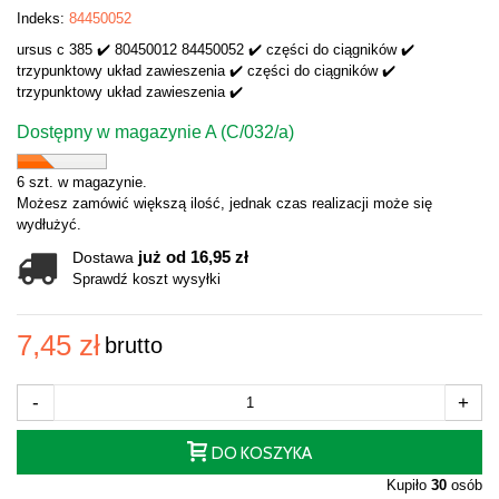
Indeks:
84450052
ursus c 385 ✔️ 80450012 84450052 ✔️ części do ciągników ✔️
trzypunktowy układ zawieszenia ✔️ części do ciągników ✔️
trzypunktowy układ zawieszenia ✔️
Dostępny w magazynie A (C/032/a)
6 szt. w magazynie.
Możesz zamówić większą ilość, jednak czas realizacji może się
wydłużyć.
już od 16,95 zł
Dostawa
Sprawdź koszt wysyłki
7,45 zł
brutto
-
+
DO KOSZYKA
Kupiło
30
osób