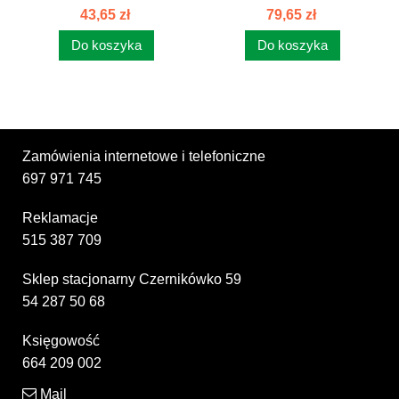
LEWA /PRAWA C385...
PRAWA FI 28...
43,65 zł
79,65 zł
Do koszyka
Do koszyka
Zamówienia internetowe i telefoniczne
697 971 745
Reklamacje
515 387 709
Sklep stacjonarny Czernikówko 59
54 287 50 68
Księgowość
664 209 002
Mail