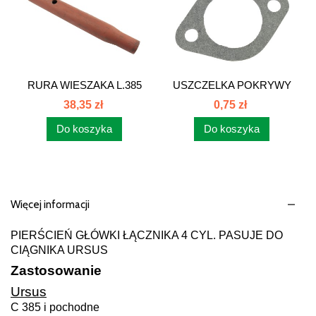
RURA WIESZAKA L.385
USZCZELKA POKRYWY
80450024...
GRZAŁKI...
38,35 zł
0,75 zł
Do koszyka
Do koszyka
Więcej informacji
PIERŚCIEŃ GŁÓWKI ŁĄCZNIKA 4 CYL. PASUJE DO
CIĄGNIKA URSUS
Zastosowanie
Ursus
C 385 i pochodne