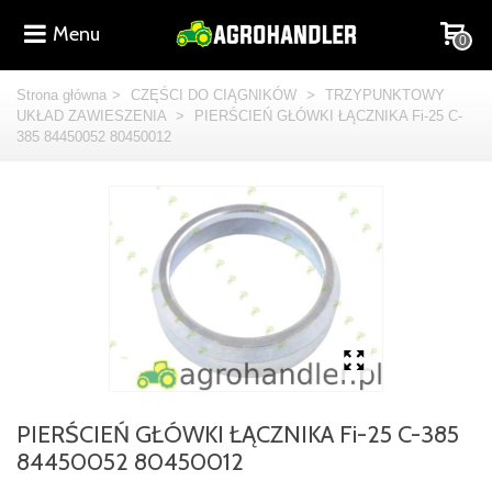
Menu
0
Strona główna
>
CZĘŚCI DO CIĄGNIKÓW
>
TRZYPUNKTOWY
UKŁAD ZAWIESZENIA
>
PIERŚCIEŃ GŁÓWKI ŁĄCZNIKA Fi-25 C-
385 84450052 80450012
PIERŚCIEŃ GŁÓWKI ŁĄCZNIKA Fi-25 C-385
84450052 80450012