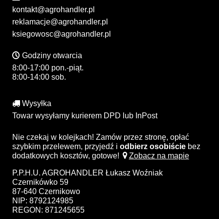
kontakt@agrohandler.pl
reklamacje@agrohandler.pl
ksiegowosc@agrohandler.pl
Godziny otwarcia
8:00-17:00 pon.-piąt.
8:00-14:00 sob.
Wysyłka
Towar wysyłamy kurierem DPD lub InPost
Nie czekaj w kolejkach! Zamów przez stronę, opłać
szybkim przelewem, przyjedź i
odbierz osobiście
bez
dodatkowych kosztów, gotowe!
Zobacz na mapie
P.P.H.U. AGROHANDLER Łukasz Woźniak
Czernikówko 59
87-640 Czernikowo
NIP: 8792124985
REGON: 871245655