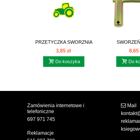
PRZETYCZKA SWORZNIA
SWORZEŃ 
ZACZEPU...
ZACZEP
3,85 zł
8,65 
Do koszyka
Do k
Zamówienia internetowe i
Mail
telefoniczne
kontakt
697 971 745
reklama
ksiegow
Reklamacje