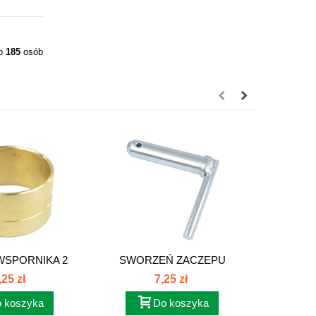
ło
185
osób
WSPORNIKA 2
SWORZEŃ ZACZEPU
ZDERZA
SI...
ZETOR 7011...
,25 zł
7,25 zł
 koszyka
Do koszyka