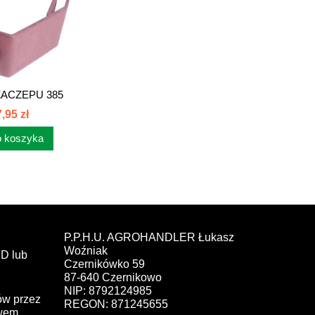
ZACZEPU 385
459020
,95 zł
 koszyka
P.P.H.U. AGROHANDLER Łukasz
Woźniak
D lub
Czernikówko 59
87-640 Czernikowo
NIP: 8792124985
ów przez
REGON: 871245655
ewem,