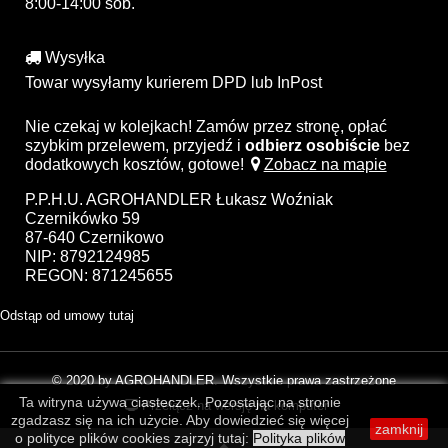
8:00-14:00 sob.
Wysyłka
Towar wysyłamy kurierem DPD lub InPost
Nie czekaj w kolejkach! Zamów przez stronę, opłać
szybkim przelewem, przyjedź i
odbierz osobiście
bez
dodatkowych kosztów, gotowe!
Zobacz na mapie
P.P.H.U. AGROHANDLER Łukasz Woźniak
Czernikówko 59
87-640 Czernikowo
NIP: 8792124985
REGON: 871245655
Odstąp od umowy tutaj
© 2020 by AGROHANDLER. Wszystkie prawa zastrzeżone
Ta witryna używa ciasteczek. Pozostając na stronie
Przełącz na wersję na komputer
zgadzasz się na ich użycie. Aby dowiedzieć się więcej
zamknij
o polityce plików cookies zajrzyj tutaj:
Polityka plików