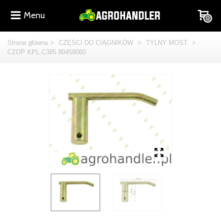
Menu
0
Strona główna
>
CZĘŚCI DO CIĄGNIKÓW
>
TYLNY MOST
>
CZOP KPL.C385 80459060