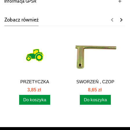
Informacja GPSR
Zobacz również
PRZETYCZKA
SWORZEŃ , CZOP
SWORZNIA ZACZEPU...
ZACZEPU...
3,85 zł
8,65 zł
Do koszyka
Do koszyka