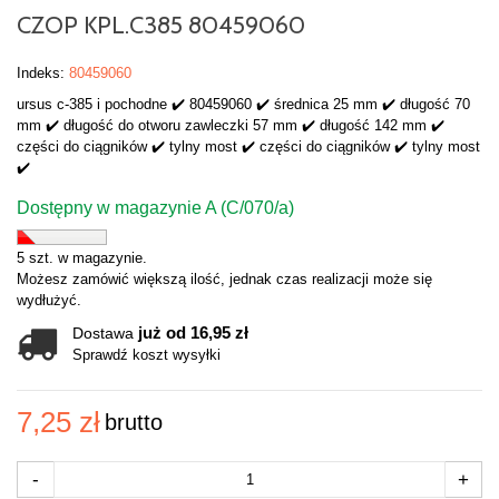
CZOP KPL.C385 80459060
Indeks:
80459060
ursus c-385 i pochodne ✔️ 80459060 ✔️ średnica 25 mm ✔️ długość 70
mm ✔️ długość do otworu zawleczki 57 mm ✔️ długość 142 mm ✔️
części do ciągników ✔️ tylny most ✔️ części do ciągników ✔️ tylny most
✔️
Dostępny w magazynie A (C/070/a)
5 szt. w magazynie.
Możesz zamówić większą ilość, jednak czas realizacji może się
wydłużyć.
już od 16,95 zł
Dostawa
Sprawdź koszt wysyłki
7,25 zł
brutto
-
+