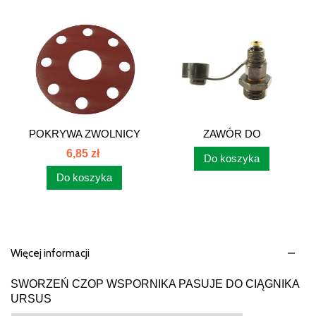
POKRYWA ZWOLNICY
ZAWÓR DO
PRZEDNIEJ C-385...
POMPOWANIA...
6,85 zł
Do koszyka
Do koszyka
Więcej informacji
SWORZEŃ CZOP WSPORNIKA PASUJE DO CIĄGNIKA
URSUS