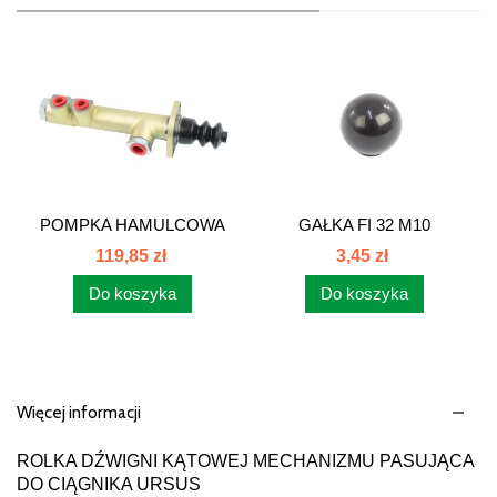
POMPKA HAMULCOWA
GAŁKA FI 32 M10
Z...
G32M10
119,85 zł
3,45 zł
Do koszyka
Do koszyka
Więcej informacji
ROLKA DŹWIGNI KĄTOWEJ MECHANIZMU PASUJĄCA
DO CIĄGNIKA URSUS