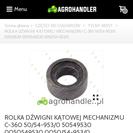
Menu
0
Strona główna
>
CZĘŚCI DO CIĄGNIKÓW
>
TYLNY MOST
>
ROLKA DŹWIGNI KĄTOWEJ MECHANIZMU C-360 50/54-953/0
50549530 0050549530 0050/54-953/0
ROLKA DŹWIGNI KĄTOWEJ MECHANIZMU
C-360 50/54-953/0 50549530
0050549530 0050/54-953/0