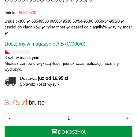
Indeks:
50549530
ursus c-360 ✔️ 50549530 0050549530 50/54-953/0 0050/54-953/0 ✔️
części do ciągników ✔️ tylny most ✔️ części do ciągników ✔️ tylny most
✔️
Dostępny w magazynie A B (C/006/d)
3 szt. w magazynie.
Możesz zamówić większą ilość, jednak czas realizacji może się
wydłużyć.
już od 16,95 zł
Dostawa
Sprawdź koszt wysyłki
3,75 zł
brutto
-
+
DO KOSZYKA