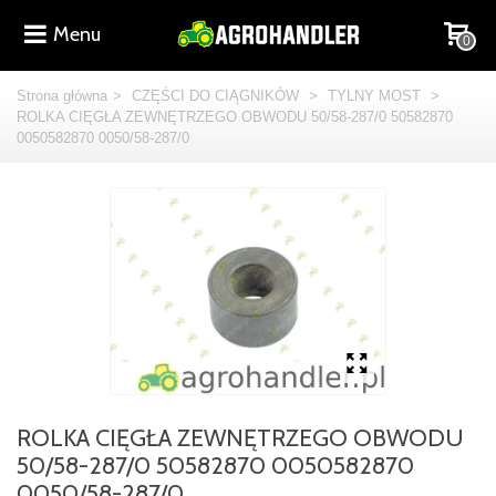
Menu
0
Strona główna
>
CZĘŚCI DO CIĄGNIKÓW
>
TYLNY MOST
>
ROLKA CIĘGŁA ZEWNĘTRZEGO OBWODU 50/58-287/0 50582870
0050582870 0050/58-287/0
ROLKA CIĘGŁA ZEWNĘTRZEGO OBWODU
50/58-287/0 50582870 0050582870
0050/58-287/0