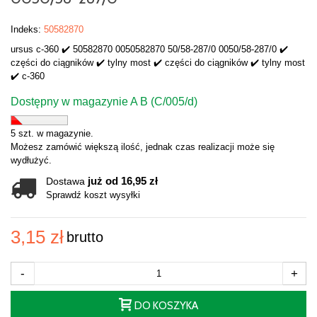
Indeks:
50582870
ursus c-360 ✔️ 50582870 0050582870 50/58-287/0 0050/58-287/0 ✔️
części do ciągników ✔️ tylny most ✔️ części do ciągników ✔️ tylny most
✔️ c-360
Dostępny w magazynie A B (C/005/d)
5 szt. w magazynie.
Możesz zamówić większą ilość, jednak czas realizacji może się
wydłużyć.
już od 16,95 zł
Dostawa
Sprawdź koszt wysyłki
3,15 zł
brutto
-
+
DO KOSZYKA