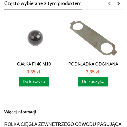
Często wybierane z tym produktem
GAŁKA FI 40 M10
PODKŁADKA ODGINANA
G40M10
CZOPA...
3,35 zł
3,35 zł
Do koszyka
Do koszyka
Więcej informacji
ROLKA CIĘGŁA ZEWNĘTRZEGO OBWODU PASUJĄCA