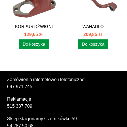
KORPUS DŹWIGNI
WAHADŁO
PODNOŚNIKA C-360...
MECHANIZMU
129,65 zł
209,85 zł
PODNOŚNIKA...
Do koszyka
Do koszyka
Zamówienia internetowe i telefoniczne
697 971 745
Reklamacje
515 387 709
Sklep stacjonarny Czernikówko 59
54 287 50 68