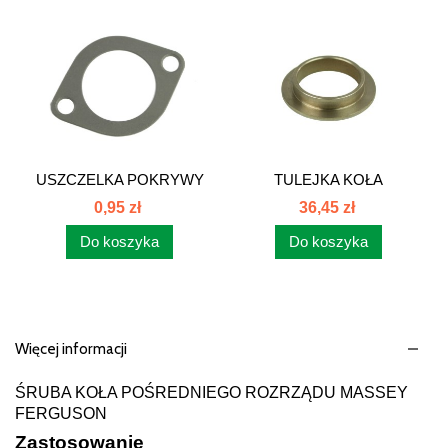
USZCZELKA POKRYWY
TULEJKA KOŁA
TERMOSTATU...
ROZRZĄDU...
0,95 zł
36,45 zł
Do koszyka
Do koszyka
Więcej informacji
ŚRUBA KOŁA POŚREDNIEGO ROZRZĄDU MASSEY
FERGUSON
Zastosowanie