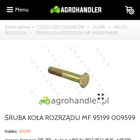
Menu
0
Strona główna
>
CZĘŚCI DO CIĄGNIKÓW
>
SILNIK
>
UKŁAD
ROZRZĄDU
>
ŚRUBA KOŁA ROZRZĄDU MF 95199 009599
ŚRUBA KOŁA ROZRZĄDU MF 95199 009599
Indeks:
95199