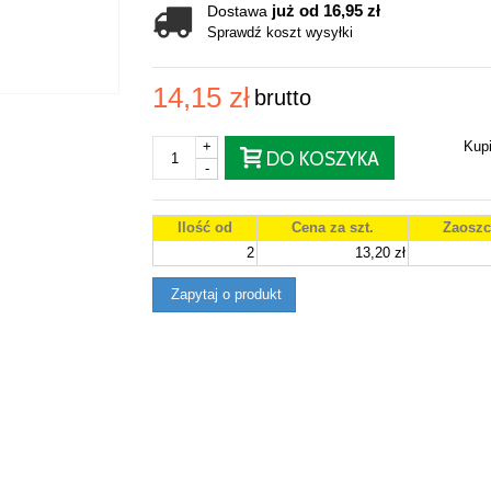
już od 16,95 zł
Dostawa
Sprawdź koszt wysyłki
14,15 zł
brutto
+
Kup
DO KOSZYKA
-
Ilość od
Cena za szt.
Zaoszc
2
13,20 zł
Zapytaj o produkt