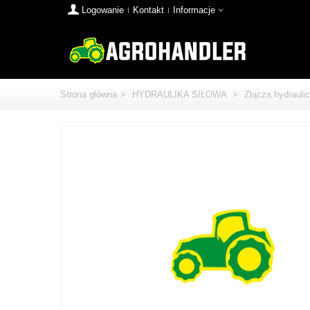
Logowanie
Kontakt
Informacje
Strona główna
>
HYDRAULIKA SIŁOWA
>
Złącza hydrauli