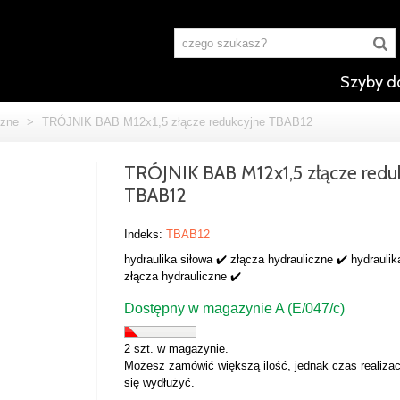
Szyby d
czne
>
TRÓJNIK BAB M12x1,5 złącze redukcyjne TBAB12
TRÓJNIK BAB M12x1,5 złącze redu
TBAB12
Indeks:
TBAB12
hydraulika siłowa ✔️ złącza hydrauliczne ✔️ hydraulik
złącza hydrauliczne ✔️
Dostępny w magazynie A (E/047/c)
2 szt. w magazynie.
Możesz zamówić większą ilość, jednak czas realizac
się wydłużyć.