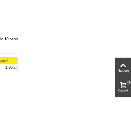
iło
10
osób
zędź
1,90 zł
Na górę
0
Koszyk