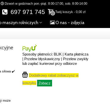
Dzwoń w godzinach pon.-piąt. 8:00-17:00, sob. 8:00-14:00
697 971 745
Twój koszyk
-
0,00 zł
0
o maszyn rolniczych
O nas - zdjęcia
kcyjne
Sposoby płatności: BLIK | Karta płatnicza
| Przelew błyskawiczny | Przelew zwykły
lub zapłać kurierowi przy odbiorze
a siłowa ✔️
Dodatkowy rabat zobaczysz w
koszyku
Zobacz
ji może