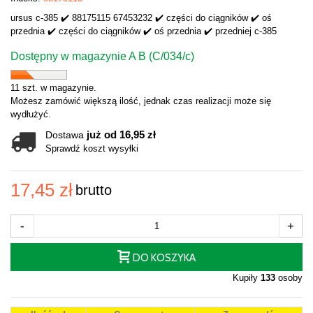
ursus c-385 ✔️ 88175115 67453232 ✔️ części do ciągników ✔️ oś
przednia ✔️ części do ciągników ✔️ oś przednia ✔️ przedniej c-385
Dostępny w magazynie A B (C/034/c)
11 szt. w magazynie.
Możesz zamówić większą ilość, jednak czas realizacji może się
wydłużyć.
już od 16,95 zł
Dostawa
Sprawdź koszt wysyłki
17,45 zł
brutto
-
+
DO KOSZYKA
Kupiły
133
osoby