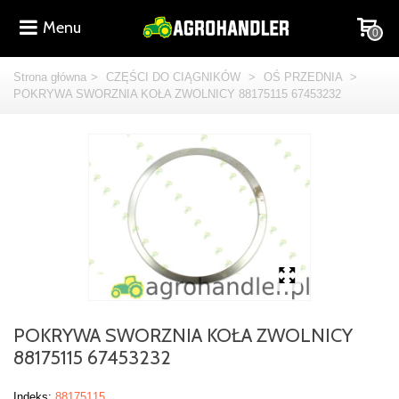
Menu
0
Strona główna
>
CZĘŚCI DO CIĄGNIKÓW
>
OŚ PRZEDNIA
>
POKRYWA SWORZNIA KOŁA ZWOLNICY 88175115 67453232
POKRYWA SWORZNIA KOŁA ZWOLNICY
88175115 67453232
Indeks:
88175115