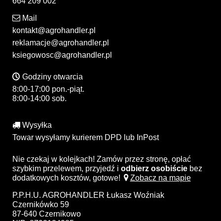
664 209 002
Mail
kontakt@agrohandler.pl
reklamacje@agrohandler.pl
ksiegowosc@agrohandler.pl
Godziny otwarcia
8:00-17:00 pon.-piąt.
8:00-14:00 sob.
Wysyłka
Towar wysyłamy kurierem DPD lub InPost
Nie czekaj w kolejkach! Zamów przez stronę, opłać
szybkim przelewem, przyjedź i
odbierz osobiście
bez
dodatkowych kosztów, gotowe!
Zobacz na mapie
P.P.H.U. AGROHANDLER Łukasz Woźniak
Czernikówko 59
87-640 Czernikowo