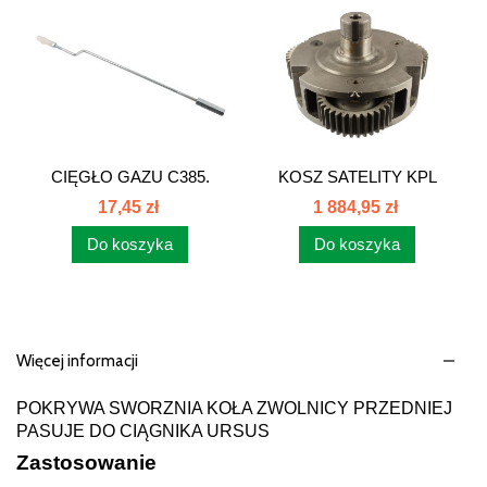
CIĘGŁO GAZU C385.
KOSZ SATELITY KPL
80295999
Korurs...
17,45 zł
1 884,95 zł
Do koszyka
Do koszyka
Więcej informacji
POKRYWA SWORZNIA KOŁA ZWOLNICY PRZEDNIEJ
PASUJE DO CIĄGNIKA URSUS
Zastosowanie