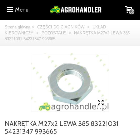
Menu
0
Strona główna
>
CZĘŚCI DO CIĄGNIKÓW
>
UKŁAD
KIEROWNICZY
>
POZOSTAŁE
>
NAKRĘTKA M27x2 LEWA 385
83221031 54231347 993665
NAKRĘTKA M27x2 LEWA 385 83221031
54231347 993665