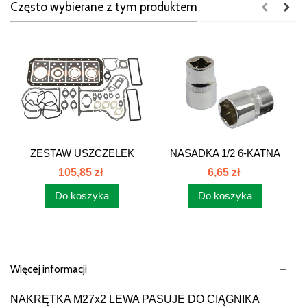
Często wybierane z tym produktem
ZESTAW USZCZELEK
NASADKA 1/2 6-KATNA
SILNIKA KPL.360...
13mm Schmith...
105,85 zł
6,65 zł
Do koszyka
Do koszyka
Więcej informacji
NAKRĘTKA M27x2 LEWA PASUJE DO CIĄGNIKA