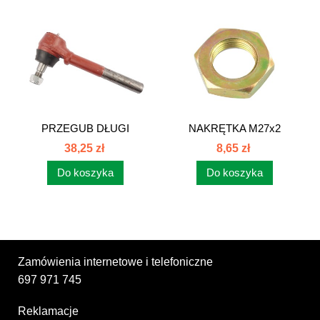
PRZEGUB DŁUGI
NAKRĘTKA M27x2
PRAWY GWINTOWANY...
PRAWA 385...
38,25 zł
8,65 zł
Do koszyka
Do koszyka
Zamówienia internetowe i telefoniczne
697 971 745
Reklamacje