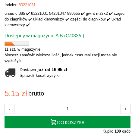
Indeks:
83221031
ursus c 385 ✔️ 83221031 54231347 993665 ✔️ gwint m27x2 ✔️ części
do ciągników ✔️ układ kierowniczy ✔️ części do ciągników ✔️ układ
kierowniczy ✔️
Dostępny w magazynie A B (C/033/e)
11 szt. w magazynie.
Możesz zamówić większą ilość, jednak czas realizacji może się
wydłużyć.
już od 16,95 zł
Dostawa
Sprawdź koszt wysyłki
5,15 zł
brutto
-
+
DO KOSZYKA
Kupiło
190
osób