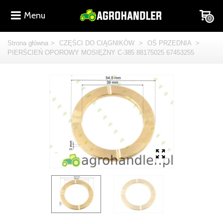
Menu
0
Strona główna
>
CZĘŚCI DO CIĄGNIKÓW
>
OŚ PRZEDNIA
>
PIERŚCIEŃ OPOROWY MOSIĘŻNY C-385 88175025 67453255