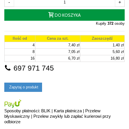
-
+
DO KOSZYKA
Kupiły
372
osoby
Ilość od
Cena za szt.
Zaoszczędź
4
7,40 zł
1,40 zł
8
7,05 zł
5,60 zł
16
6,70 zł
16,80 zł
697 971 745
Zapytaj o produkt
Sposoby płatności: BLIK | Karta płatnicza | Przelew
błyskawiczny | Przelew zwykły lub zapłać kurierowi przy
odbiorze