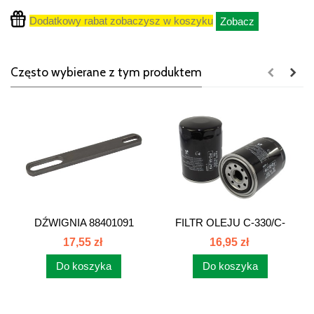
Dodatkowy rabat zobaczysz w koszyku
Zobacz
Często wybierane z tym produktem
DŹWIGNIA 88401091
FILTR OLEJU C-330/C-
80401091
360...
17,55 zł
16,95 zł
Do koszyka
Do koszyka