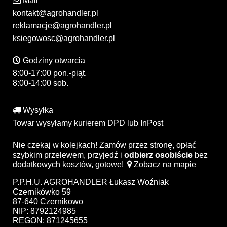
Mail
kontakt@agrohandler.pl
reklamacje@agrohandler.pl
ksiegowosc@agrohandler.pl
Godziny otwarcia
8:00-17:00 pon.-piąt.
8:00-14:00 sob.
Wysyłka
Towar wysyłamy kurierem DPD lub InPost
Nie czekaj w kolejkach! Zamów przez stronę, opłać
szybkim przelewem, przyjedź i
odbierz osobiście
bez
dodatkowych kosztów, gotowe!
Zobacz na mapie
P.P.H.U. AGROHANDLER Łukasz Woźniak
Czernikówko 59
87-640 Czernikowo
NIP: 8792124985
REGON: 871245655