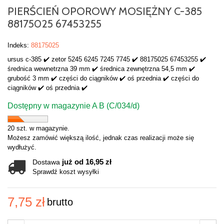
PIERŚCIEŃ OPOROWY MOSIĘŻNY C-385
88175025 67453255
Indeks:
88175025
ursus c-385 ✔️ zetor 5245 6245 7245 7745 ✔️ 88175025 67453255 ✔️
średnica wewnetrzna 39 mm ✔️ średnica zewnętrzna 54,5 mm ✔️
grubość 3 mm ✔️ części do ciągników ✔️ oś przednia ✔️ części do
ciągników ✔️ oś przednia ✔️
Dostępny w magazynie A B (C/034/d)
20 szt. w magazynie.
Możesz zamówić większą ilość, jednak czas realizacji może się
wydłużyć.
już od 16,95 zł
Dostawa
Sprawdź koszt wysyłki
7,75 zł
brutto