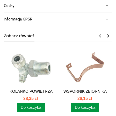
Cechy
Informacja GPSR
Zobacz również
KOLANKO POWIETRZA
WSPORNIK ZBIORNIKA
80235053
POWIETRZA...
38,35 zł
26,15 zł
Do koszyka
Do koszyka