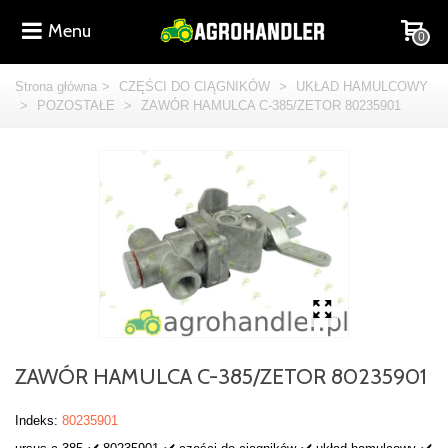
Menu
0
Strona główna
>
CZĘŚCI DO CIĄGNIKÓW
>
UKŁAD HAMULCOWY
>
POZOSTAŁE
>
ZAWÓR HAMULCA C-385/ZETOR 80235901
ZAWÓR HAMULCA C-385/ZETOR 80235901
Indeks:
80235901