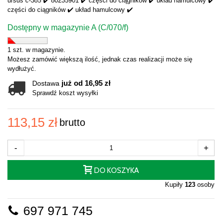
ursus c-385 ✔️ 80235901 ✔️ części do ciągników ✔️ układ hamulcowy ✔️
części do ciągników ✔️ układ hamulcowy ✔️
Dostępny w magazynie A (C/070/f)
1 szt. w magazynie.
Możesz zamówić większą ilość, jednak czas realizacji może się
wydłużyć.
już od 16,95 zł
Dostawa
Sprawdź koszt wysyłki
113,15 zł
brutto
-
+
DO KOSZYKA
Kupiły
123
osoby
697 971 745