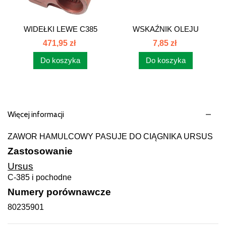
WIDEŁKI LEWE C385
WSKAŹNIK OLEJU
80455006
SILNIK 6...
471,95 zł
7,85 zł
Do koszyka
Do koszyka
Więcej informacji
ZAWOR HAMULCOWY PASUJE DO CIĄGNIKA URSUS
Zastosowanie
Ursus
C-385 i pochodne
Numery porównawcze
80235901