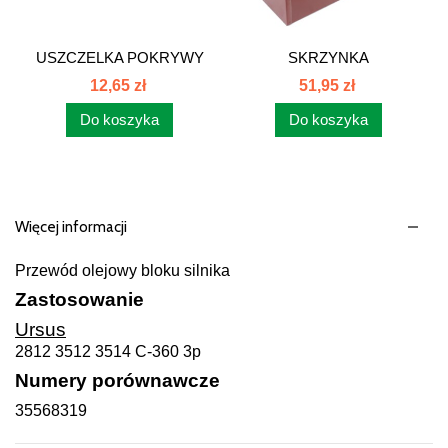
USZCZELKA POKRYWY
SKRZYNKA
ZAWORÓW...
NARZĘDZIOWA C360...
12,65 zł
51,95 zł
Do koszyka
Do koszyka
Więcej informacji
Przewód olejowy bloku silnika
Zastosowanie
Ursus
2812 3512 3514 C-360 3p
Numery porównawcze
35568319