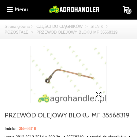
Menu
0
Strona główna
>
CZĘŚCI DO CIĄGNIKÓW
>
SILNIK
>
POZOSTAŁE
>
PRZEWÓD OLEJOWY BLOKU MF 35568319
PRZEWÓD OLEJOWY BLOKU MF 35568319
Indeks:
35568319