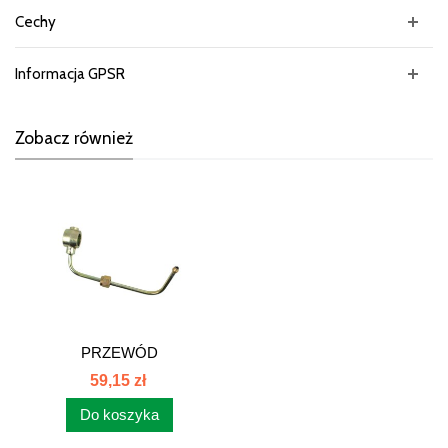
Cechy
Informacja GPSR
Zobacz również
PRZEWÓD
SMAROWANIA
59,15 zł
KLAWIATURY MF...
Do koszyka