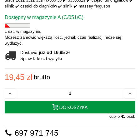
ursus 2812 3512 3514 c-360 3p ✔️ 35568319 ✔️ części do ciągników ✔️
silnik ✔️ części do ciągników ✔️ silnik ✔️ massey ferguson
Dostępny w magazynie A (C/051/C)
1 szt. w magazynie.
Możesz zamówić większą ilość, jednak czas realizacji może się
wydłużyć.
już od 16,95 zł
Dostawa
Sprawdź koszt wysyłki
19,45 zł
brutto
-
+
DO KOSZYKA
Kupiło
45
osób
697 971 745