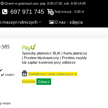
Dzwoń w godzinach pon.-piąt. 8:00-17:00, sob. 8:00-14:00
697 971 745
Twój koszyk
-
0,00 zł
0
o maszyn rolniczych
O nas - zdjęcia
-385
Sposoby płatności: BLIK | Karta płatnicza
| Przelew błyskawiczny | Przelew zwykły
lub zapłać kurierowi przy odbiorze
✔️
Dodatkowy rabat zobaczysz w
 ✔️ części
koszyku
Zobacz
ji może