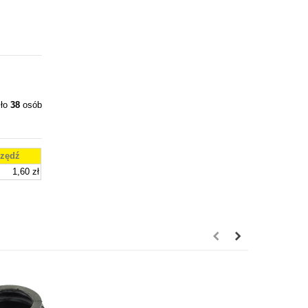
iło
38
osób
zędź
1,60 zł