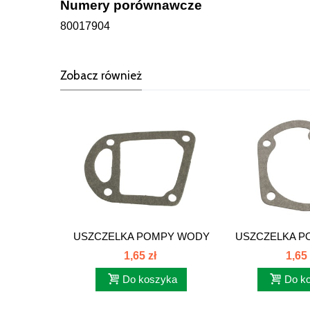
Numery porównawcze
80017904
Zobacz również
USZCZELKA POMPY WODY
USZCZELKA P
KORPUS S/T...
MAŁA
1,65 zł
1,65 
Do koszyka
Do k