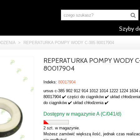
Szyby d
ODZENIA
>
REPERATURKA POMPY WODY C-385 80017904
REPERATURKA POMPY WODY C
80017904
Indeks:
80017904
ursus c-385 902 912 914 1012 1014 1222 1224 1634 
80017904 ✔️ części do ciągników ✔️ układ chłodzenia
do ciągników ✔️ układ chłodzenia ✔️
Dostępny w magazynie A (C/041/d)
2 szt. w magazynie.
Możesz zamówić większą ilość, jednak czas realizac
się wydłużyć.