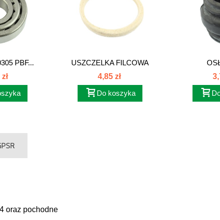
05 PBF...
USZCZELKA FILCOWA
OSŁ
MIERNIKA...
 zł
4,85 zł
3,
oszyka
Do koszyka
Do
 GPSR
34 oraz pochodne