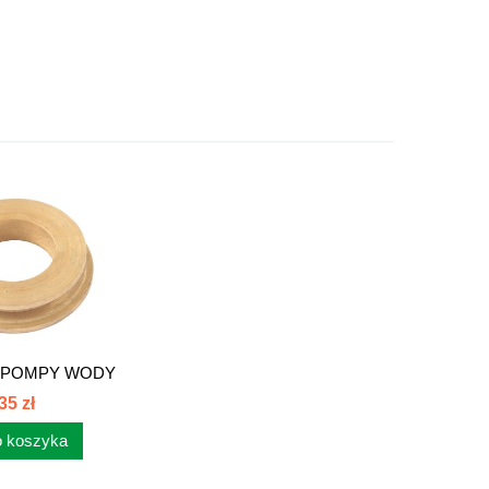
Ń POMPY WODY
 80017021
35 zł
 koszyka