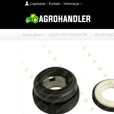
Logowanie
Kontakt
Informacje
Strona główna
>
CZĘŚCI DO CIĄGNIKÓW
>
UKŁAD CHŁ