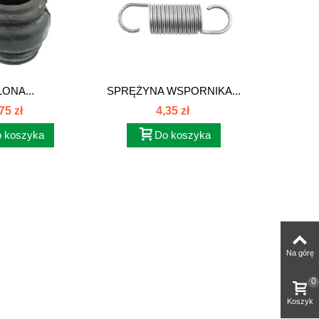
ONA...
SPRĘŻYNA WSPORNIKA...
KORE
75 zł
4,35 zł
 koszyka
Do koszyka
Na górę
0
Koszyk