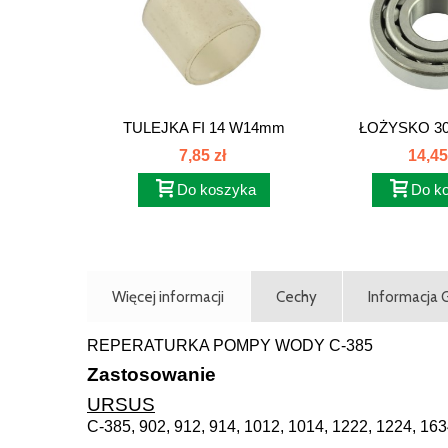
TULEJKA FI 14 W14mm
ŁOŻYSKO 303
80402037
7,85 zł
14,45
Do koszyka
Do k
Więcej informacji
Cechy
Informacja
REPERATURKA POMPY WODY C-385
Zastosowanie
URSUS
C-385, 902, 912, 914, 1012, 1014, 1222, 1224, 16