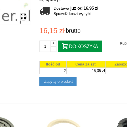
już od 16,95 zł
Dostawa
Sprawdź koszt wysyłki
16,15 zł
brutto
+
Kup
DO KOSZYKA
-
Ilość od
Cena za szt.
Zaoszc
2
15,35 zł
Zapytaj o produkt