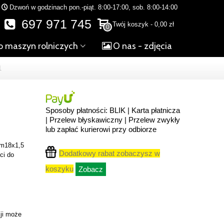
Dzwoń w godzinach pon.-piąt. 8:00-17:00, sob. 8:00-14:00
697 971 745
Twój koszyk
-
0,00 zł
0
o maszyn rolniczych
O nas - zdjęcia
1
Sposoby płatności: BLIK | Karta płatnicza
| Przelew błyskawiczny | Przelew zwykły
lub zapłać kurierowi przy odbiorze
 m18x1,5
Dodatkowy rabat zobaczysz w
ci do
koszyku
Zobacz
ji może