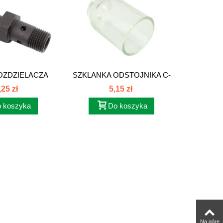
OZDZIELACZA
SZKLANKA ODSTOJNIKA C-
PIERŚ
ODU...
385...
SILI
,25 zł
5,15 zł
 koszyka
Do koszyka
Na górę