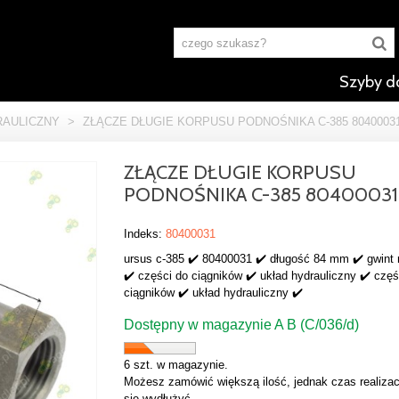
Szyby d
RAULICZNY
>
ZŁĄCZE DŁUGIE KORPUSU PODNOŚNIKA C-385 8040003
ZŁĄCZE DŁUGIE KORPUSU
PODNOŚNIKA C-385 80400031
Indeks:
80400031
ursus c-385 ✔️ 80400031 ✔️ długość 84 mm ✔️ gwint
✔️ części do ciągników ✔️ układ hydrauliczny ✔️ częś
ciągników ✔️ układ hydrauliczny ✔️
Dostępny w magazynie A B (C/036/d)
6 szt. w magazynie.
Możesz zamówić większą ilość, jednak czas realizac
się wydłużyć.