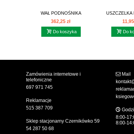
WAŁ PODNOŚNIKA
USZCZELKA
HYDRAULICZNEGO...
PODNOŚN
362,25 zł
11,95
Do koszyka
Do k
Zamówienia internetowe i
Mail
telefoniczne
kontakt
697 971 745
reklama
ksiegow
Reklamacje
515 387 709
Godzi
8:00-17:
Sklep stacjonarny Czernikówko 59
8:00-14:
54 287 50 68