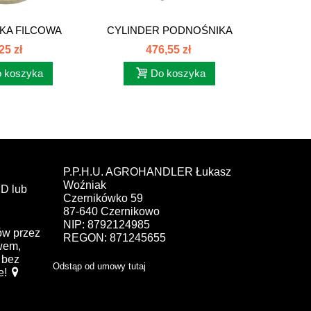
KA FILCOWA
CYLINDER PODNOŚNIKA
P
ŁU...
C385. 80400012
USZCZEL
25 zł
476,55 zł
 koszyka
Do koszyka
P.P.H.U. AGROHANDLER Łukasz
Woźniak
D lub
Czernikówko 59
87-640 Czernikowo
NIP: 8792124985
ów przez
REGON: 871245655
ewem,
bez
Odstąp od umowy tutaj
e!