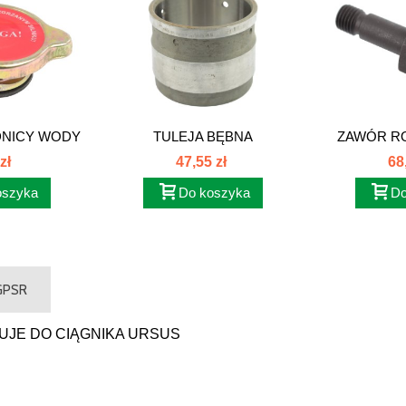
NICY WODY
TULEJA BĘBNA
ZAWÓR R
...
WZMACNIACZA...
OBW
zł
47,55 zł
68
oszyka
Do koszyka
Do
 GPSR
UJE DO CIĄGNIKA URSUS