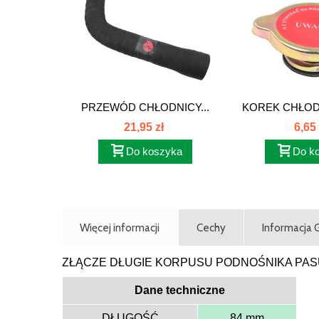
PRZEWÓD CHŁODNICY...
KOREK CHŁOD
C-360
21,95 zł
6,65 
Do koszyka
Do k
Więcej informacji
Cechy
Informacja
ZŁĄCZE DŁUGIE KORPUSU PODNOŚNIKA PAS
Dane techniczne
DŁUGOŚĆ
84 mm