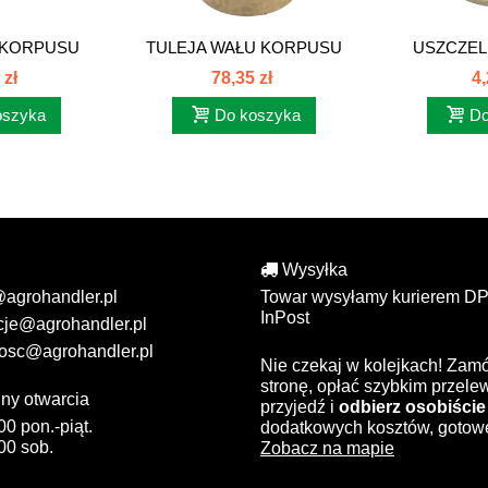
 KORPUSU
TULEJA WAŁU KORPUSU
USZCZEL
IKA...
PODNOŚNIKA...
WA
 zł
78,35 zł
4,
oszyka
Do koszyka
Do
Wysyłka
@agrohandler.pl
Towar wysyłamy kurierem DP
InPost
cje@agrohandler.pl
osc@agrohandler.pl
Nie czekaj w kolejkach! Zam
stronę, opłać szybkim przel
ny otwarcia
przyjedź i
odbierz osobiście
00 pon.-piąt.
dodatkowych kosztów, gotow
00 sob.
Zobacz na mapie