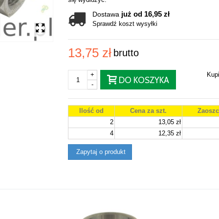
już od 16,95 zł
Dostawa
Sprawdź koszt wysyłki
13,75 zł
brutto
+
Kup
DO KOSZYKA
-
Ilość od
Cena za szt.
Zaoszc
2
13,05 zł
4
12,35 zł
Zapytaj o produkt