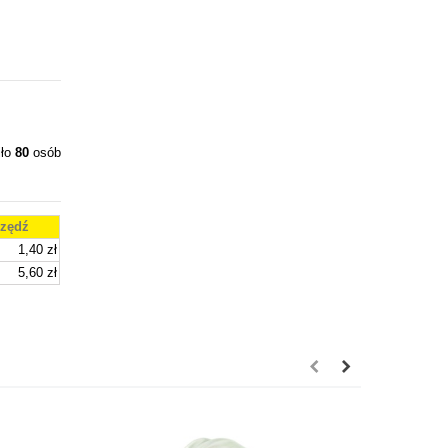
iło
80
osób
zędź
1,40 zł
5,60 zł