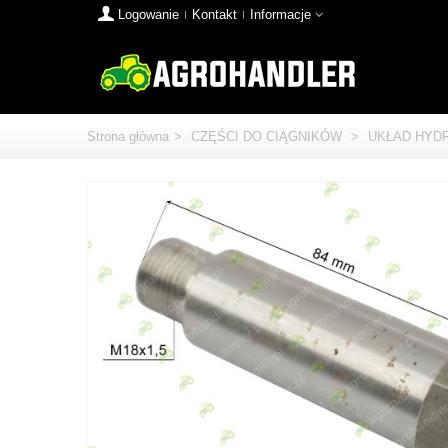
Logowanie
Kontakt
Informacje
Strona główna
>
CZĘŚCI DO CIĄGNIKÓW
>
UKŁAD HYD