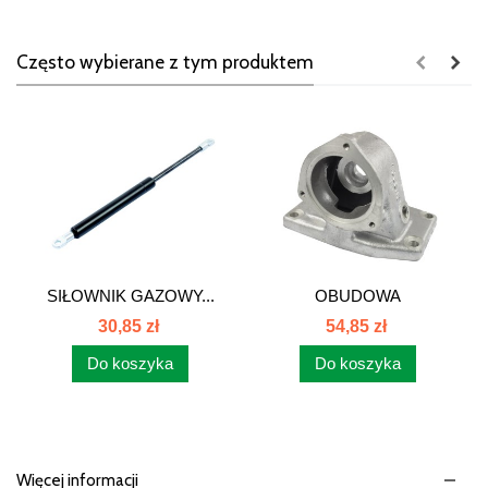
Często wybierane z tym produktem
SIŁOWNIK GAZOWY...
OBUDOWA
TERMOSTATU Z
30,85 zł
54,85 zł
OTWOREM...
Do koszyka
Do koszyka
Więcej informacji