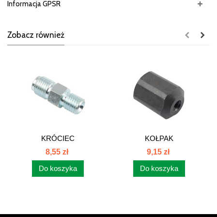
Informacja GPSR
Zobacz również
KRÓCIEC
KOŁPAK
WTRYSKIWACZA C-385
WTRYSKIWACZA C-385
8,55 zł
9,15 zł
93009322
93009336
Do koszyka
Do koszyka