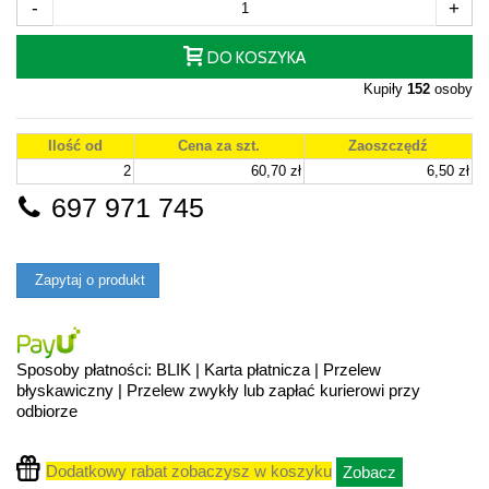
-
+
DO KOSZYKA
Kupiły
152
osoby
Ilość od
Cena za szt.
Zaoszczędź
2
60,70 zł
6,50 zł
697 971 745
Zapytaj o produkt
Sposoby płatności: BLIK | Karta płatnicza | Przelew
błyskawiczny | Przelew zwykły lub zapłać kurierowi przy
odbiorze
Dodatkowy rabat zobaczysz w koszyku
Zobacz