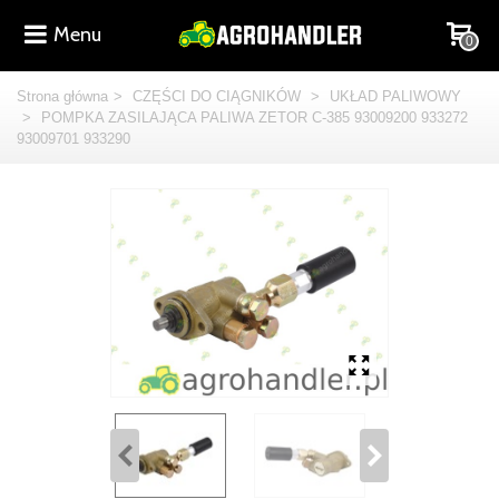
Menu
0
Strona główna
>
CZĘŚCI DO CIĄGNIKÓW
>
UKŁAD PALIWOWY
>
POMPKA ZASILAJĄCA PALIWA ZETOR C-385 93009200 933272
93009701 933290