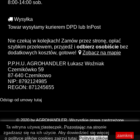
8:00-14:00 sob.
Wysyłka
Towar wysyłamy kurierem DPD lub InPost
Nie czekaj w kolejkach! Zamów przez stronę, opłać
szybkim przelewem, przyjedź i
odbierz osobiście
bez
dodatkowych kosztów, gotowe!
Zobacz na mapie
P.P.H.U. AGROHANDLER Łukasz Woźniak
Czernikówko 59
87-640 Czernikowo
NIP: 8792124985
REGON: 871245655
Odstąp od umowy tutaj
© 2020 by AGROHANDLER. Wszystkie prawa zastrzeżone
Ta witryna używa ciasteczek. Pozostając na stronie
Przełącz na wersję na komputer
zgadzasz się na ich użycie. Aby dowiedzieć się więcej
zamknij
o polityce plików cookies zajrzyj tutaj:
Polityka plików