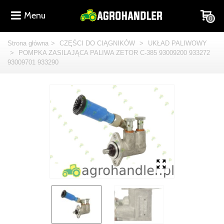
Menu
0
Strona główna
>
CZĘŚCI DO CIĄGNIKÓW
>
UKŁAD PALIWOWY
>
POMPKA ZASILAJĄCA PALIWA ZETOR C-385 93009200 933272
93009701 933290