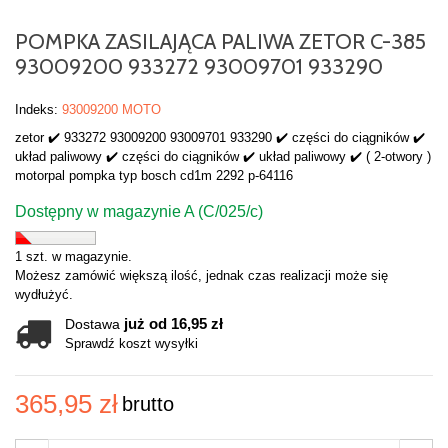
POMPKA ZASILAJĄCA PALIWA ZETOR C-385
93009200 933272 93009701 933290
Indeks:
93009200 MOTO
zetor ✔️ 933272 93009200 93009701 933290 ✔️ części do ciągników ✔️
układ paliwowy ✔️ części do ciągników ✔️ układ paliwowy ✔️ ( 2-otwory )
motorpal pompka typ bosch cd1m 2292 p-64116
Dostępny w magazynie A (C/025/c)
1 szt. w magazynie.
Możesz zamówić większą ilość, jednak czas realizacji może się
wydłużyć.
już od 16,95 zł
Dostawa
Sprawdź koszt wysyłki
365,95 zł
brutto