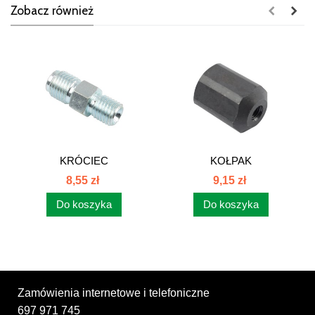
Zobacz również
KRÓCIEC
KOŁPAK
WTRYSKIWACZA C-385
WTRYSKIWACZA C-385
8,55 zł
9,15 zł
93009322
93009336
Do koszyka
Do koszyka
Zamówienia internetowe i telefoniczne
697 971 745