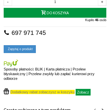
-
+
DO KOSZYKA
Kupiło
46
osób
697 971 745
Zapytaj o produkt
Sposoby płatności: BLIK | Karta płatnicza | Przelew
błyskawiczny | Przelew zwykły lub zapłać kurierowi przy
odbiorze
Dodatkowy rabat zobaczysz w koszyku
Zobacz
Często wybierane z tym produktem