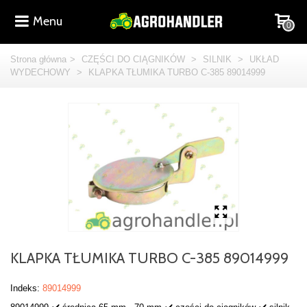
Menu
0
Strona główna
>
CZĘŚCI DO CIĄGNIKÓW
>
SILNIK
>
UKŁAD
WYDECHOWY
>
KLAPKA TŁUMIKA TURBO C-385 89014999
KLAPKA TŁUMIKA TURBO C-385 89014999
Indeks:
89014999