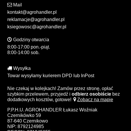
Mail
kontakt@agrohandler.pl
reklamacje@agrohandler.pl
ksiegowosc@agrohandler.pl
Godziny otwarcia
8:00-17:00 pon.-piąt.
8:00-14:00 sob.
Wysyłka
Towar wysyłamy kurierem DPD lub InPost
Nie czekaj w kolejkach! Zamów przez stronę, opłać
szybkim przelewem, przyjedź i
odbierz osobiście
bez
dodatkowych kosztów, gotowe!
Zobacz na mapie
P.P.H.U. AGROHANDLER Łukasz Woźniak
Czernikówko 59
87-640 Czernikowo
NIP: 8792124985