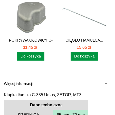
POKRYWA GŁOWICY C-
CIĘGŁO HAMULCA...
360/Zetor...
11,45 zł
15,65 zł
Do koszyka
Do koszyka
Więcej informacji
Klapka tłumika C-385 Ursus, ZETOR, MTZ
Dane techniczne
ŚREDNICA
65 mm - 70 mm