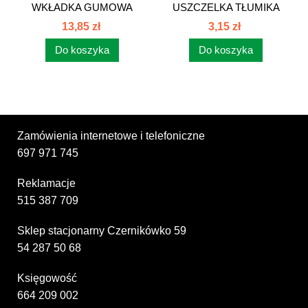
WKŁADKA GUMOWA
USZCZELKA TŁUMIKA
OTWORU W MASCE...
TURBO C-385...
13,85 zł
3,15 zł
Do koszyka
Do koszyka
Zamówienia internetowe i telefoniczne
697 971 745
Reklamacje
515 387 709
Sklep stacjonarny Czernikówko 59
54 287 50 68
Księgowość
664 209 002