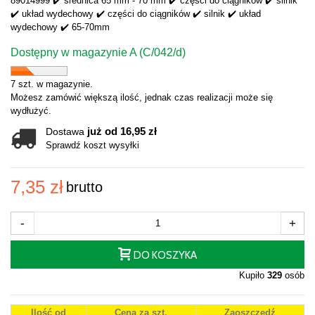
89014999 ✔️ średnica 65 mm - 70 mm ✔️ części do ciągników ✔️ silnik
✔️ układ wydechowy ✔️ części do ciągników ✔️ silnik ✔️ układ
wydechowy ✔️ 65-70mm
Dostępny w magazynie A (C/042/d)
7 szt. w magazynie.
Możesz zamówić większą ilość, jednak czas realizacji może się
wydłużyć.
już od 16,95 zł
Dostawa
Sprawdź koszt wysyłki
7,35 zł
brutto
-
+
DO KOSZYKA
Kupiło
329
osób
Ilość od
Cena za szt.
Zaoszczędź