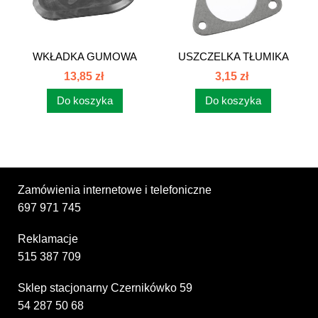
WKŁADKA GUMOWA
USZCZELKA TŁUMIKA
OTWORU W MASCE...
TURBO C-385...
13,85 zł
3,15 zł
Do koszyka
Do koszyka
Zamówienia internetowe i telefoniczne
697 971 745
Reklamacje
515 387 709
Sklep stacjonarny Czernikówko 59
54 287 50 68