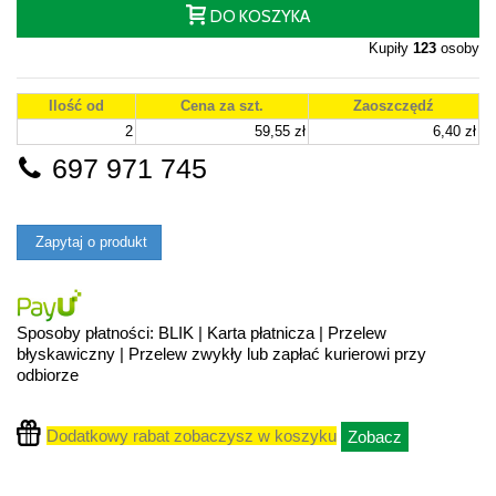
DO KOSZYKA
Kupiły
123
osoby
Ilość od
Cena za szt.
Zaoszczędź
2
59,55 zł
6,40 zł
697 971 745
Zapytaj o produkt
Sposoby płatności: BLIK | Karta płatnicza | Przelew
błyskawiczny | Przelew zwykły lub zapłać kurierowi przy
odbiorze
Dodatkowy rabat zobaczysz w koszyku
Zobacz