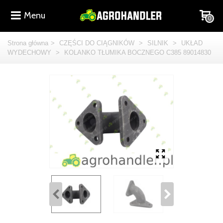
Menu
0
Strona główna
>
CZĘŚCI DO CIĄGNIKÓW
>
SILNIK
>
UKŁAD
WYDECHOWY
>
KOLANKO TŁUMIKA BOCZNEGO C385 89014830