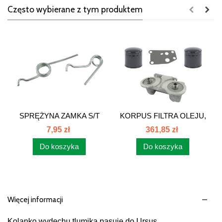
Często wybierane z tym produktem
SPRĘŻYNA ZAMKA S/T
KORPUS FILTRA OLEJU,
C385 80368917
FILTR C-385...
7,95 zł
361,85 zł
Do koszyka
Do koszyka
Więcej informacji
Kolanko wydechu tlumika pasuje do Ursus