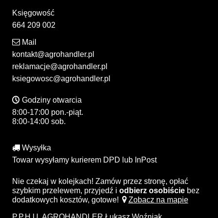
Księgowość
664 209 002
Mail
kontakt@agrohandler.pl
reklamacje@agrohandler.pl
ksiegowosc@agrohandler.pl
Godziny otwarcia
8:00-17:00 pon.-piąt.
8:00-14:00 sob.
Wysyłka
Towar wysyłamy kurierem DPD lub InPost
Nie czekaj w kolejkach! Zamów przez stronę, opłać
szybkim przelewem, przyjedź i
odbierz osobiście
bez
dodatkowych kosztów, gotowe!
Zobacz na mapie
P.P.H.U. AGROHANDLER Łukasz Woźniak