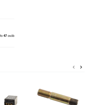
iło
47
osób