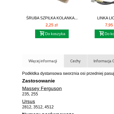
ŚRUBA SZPILKA KOLANKA...
LINKA LI
MOTOGODZI
2,25 zł
7,95 
Do koszyka
Do k
Więcej informacji
Cechy
Informacja
Podkłdka dystansowa sworznia osi przedniej pas
Zastosowanie
Massey Ferguson
235, 255
Ursus
2812, 3512, 4512