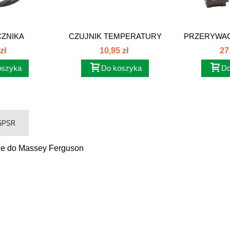
CZNIKA
CZUJNIK TEMPERATURY
PRZERYWAC
N S/T...
MF 255...
MF 1
zł
10,95 zł
27
oszyka
Do koszyka
Do
 GPSR
uje do Massey Ferguson