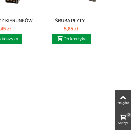
Z KIERUNKÓW
ŚRUBA PŁYTY...
OSŁ
617401m1
D
,45 zł
5,85 zł
 koszyka
Do koszyka
Na górę
0
Koszyk