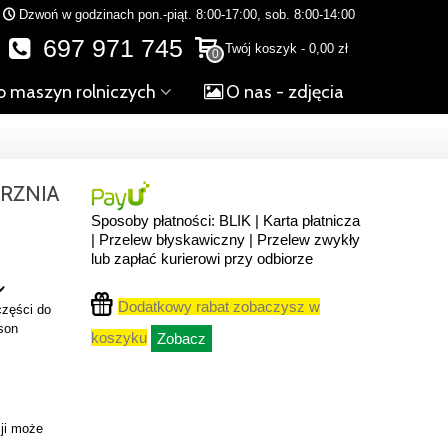
Dzwoń w godzinach pon.-piąt. 8:00-17:00, sob. 8:00-14:00
697 971 745
Twój koszyk
-
0,00 zł
0
o maszyn rolniczych
O nas - zdjęcia
RZNIA
Sposoby płatności: BLIK | Karta płatnicza
| Przelew błyskawiczny | Przelew zwykły
lub zapłać kurierowi przy odbiorze
️
Dodatkowy rabat zobaczysz w
części do
son
koszyku
Zobacz
ji może