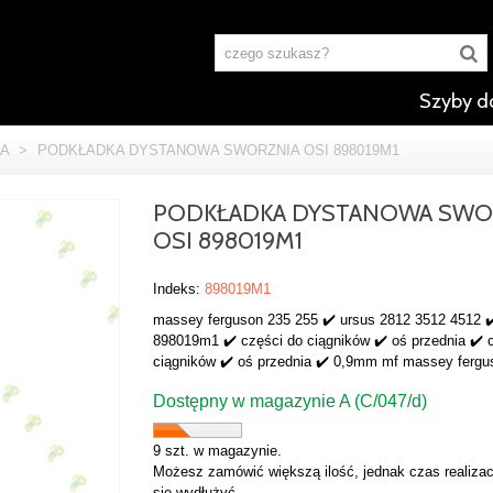
Szyby d
A
>
PODKŁADKA DYSTANOWA SWORZNIA OSI 898019M1
PODKŁADKA DYSTANOWA SWO
OSI 898019M1
Indeks:
898019M1
massey ferguson 235 255 ✔️ ursus 2812 3512 4512 ✔
898019m1 ✔️ części do ciągników ✔️ oś przednia ✔️ 
ciągników ✔️ oś przednia ✔️ 0,9mm mf massey fergu
Dostępny w magazynie A (C/047/d)
9 szt. w magazynie.
Możesz zamówić większą ilość, jednak czas realizac
się wydłużyć.