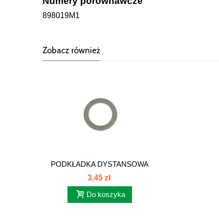
Numery porównawcze
898019M1
Zobacz również
PODKŁADKA DYSTANSOWA
SWORZNIA...
3,45 zł
Do koszyka