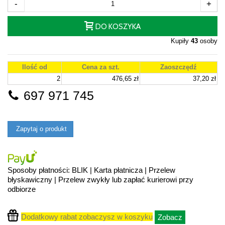
-
+
DO KOSZYKA
Kupiły
43
osoby
Ilość od
Cena za szt.
Zaoszczędź
2
476,65 zł
37,20 zł
697 971 745
Zapytaj o produkt
Sposoby płatności: BLIK | Karta płatnicza | Przelew
błyskawiczny | Przelew zwykły lub zapłać kurierowi przy
odbiorze
Dodatkowy rabat zobaczysz w koszyku
Zobacz