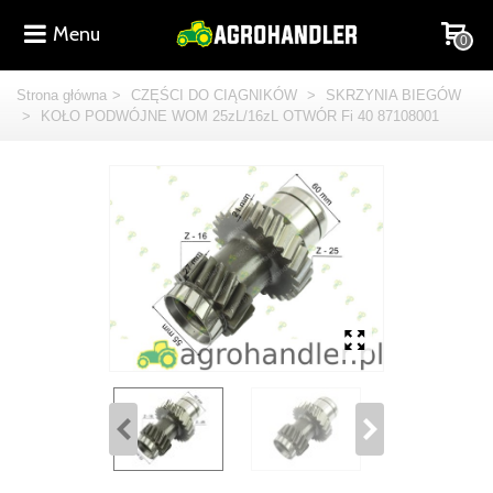
Menu
0
Strona główna
>
CZĘŚCI DO CIĄGNIKÓW
>
SKRZYNIA BIEGÓW
>
KOŁO PODWÓJNE WOM 25zL/16zL OTWÓR Fi 40 87108001