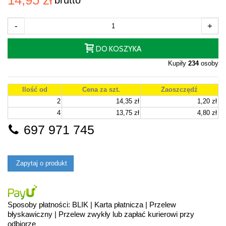
-
+
DO KOSZYKA
Kupiły
234
osoby
Ilość od
Cena za szt.
Zaoszczędź
2
14,35 zł
1,20 zł
4
13,75 zł
4,80 zł
697 971 745
Zapytaj o produkt
Sposoby płatności: BLIK | Karta płatnicza | Przelew
błyskawiczny | Przelew zwykły lub zapłać kurierowi przy
odbiorze