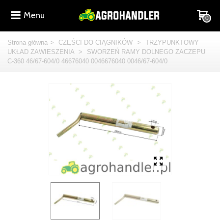
Menu
0
Strona główna
>
CZĘŚCI DO CIĄGNIKÓW
>
TRZYPUNKTOWY
UKŁAD ZAWIESZENIA
>
SWORZEŃ RAMY DOLNEGO ZACZEPU
C-360 46/67-604/0 46676040 0046676040 0046/67-604/0