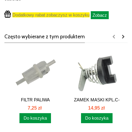
Dodatkowy rabat zobaczysz w koszyku
Zobacz
Często wybierane z tym produktem
FILTR PALIWA
ZAMEK MASKI KPL.C-
PRZELOTOWY PS821...
330 C-385...
7,25 zł
14,95 zł
Do koszyka
Do koszyka