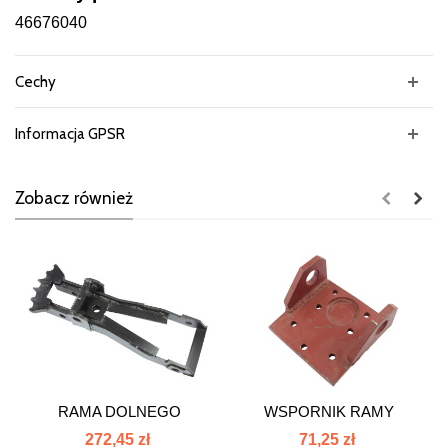
46676040
Cechy
Informacja GPSR
Zobacz również
RAMA DOLNEGO
WSPORNIK RAMY
ZACZEPU C-360...
DOLNEGO ZACZEPU...
272,45 zł
71,25 zł