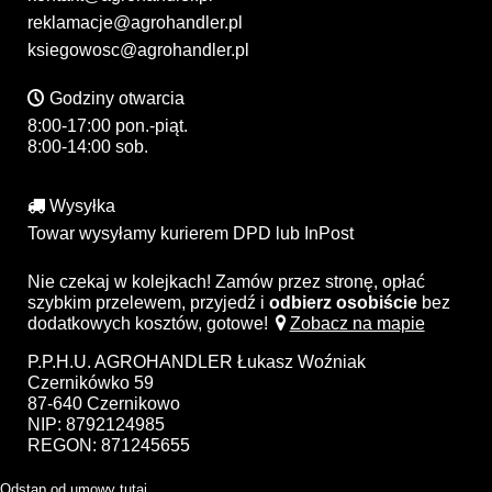
reklamacje@agrohandler.pl
ksiegowosc@agrohandler.pl
Godziny otwarcia
8:00-17:00 pon.-piąt.
8:00-14:00 sob.
Wysyłka
Towar wysyłamy kurierem DPD lub InPost
Nie czekaj w kolejkach! Zamów przez stronę, opłać
szybkim przelewem, przyjedź i
odbierz osobiście
bez
dodatkowych kosztów, gotowe!
Zobacz na mapie
P.P.H.U. AGROHANDLER Łukasz Woźniak
Czernikówko 59
87-640 Czernikowo
NIP: 8792124985
REGON: 871245655
Odstąp od umowy tutaj