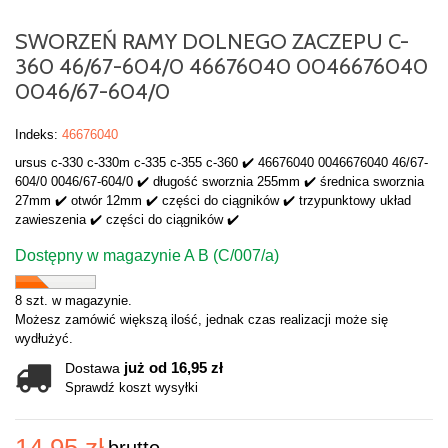
SWORZEŃ RAMY DOLNEGO ZACZEPU C-
360 46/67-604/0 46676040 0046676040
0046/67-604/0
Indeks:
46676040
ursus c-330 c-330m c-335 c-355 c-360 ✔️ 46676040 0046676040 46/67-
604/0 0046/67-604/0 ✔️ długość sworznia 255mm ✔️ średnica sworznia
27mm ✔️ otwór 12mm ✔️ części do ciągników ✔️ trzypunktowy układ
zawieszenia ✔️ części do ciągników ✔️
Dostępny w magazynie A B (C/007/a)
8 szt. w magazynie.
Możesz zamówić większą ilość, jednak czas realizacji może się
wydłużyć.
już od 16,95 zł
Dostawa
Sprawdź koszt wysyłki
14,95 zł
brutto