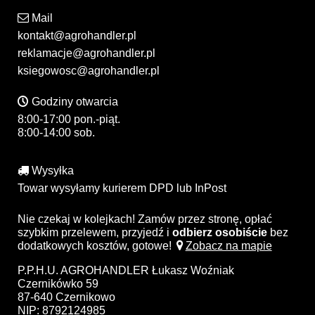
Mail
kontakt@agrohandler.pl
reklamacje@agrohandler.pl
ksiegowosc@agrohandler.pl
Godziny otwarcia
8:00-17:00 pon.-piąt.
8:00-14:00 sob.
Wysyłka
Towar wysyłamy kurierem DPD lub InPost
Nie czekaj w kolejkach! Zamów przez stronę, opłać
szybkim przelewem, przyjedź i
odbierz osobiście
bez
dodatkowych kosztów, gotowe!
Zobacz na mapie
P.P.H.U. AGROHANDLER Łukasz Woźniak
Czernikówko 59
87-640 Czernikowo
NIP: 8792124985