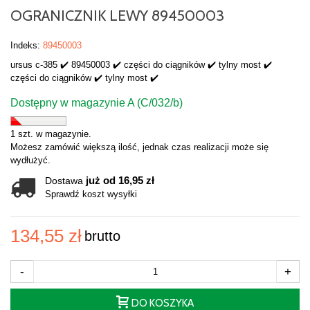
OGRANICZNIK LEWY 89450003
Indeks:
89450003
ursus c-385 ✔️ 89450003 ✔️ części do ciągników ✔️ tylny most ✔️
części do ciągników ✔️ tylny most ✔️
Dostępny w magazynie A (C/032/b)
1 szt. w magazynie.
Możesz zamówić większą ilość, jednak czas realizacji może się
wydłużyć.
już od 16,95 zł
Dostawa
Sprawdź koszt wysyłki
134,55 zł
brutto
-
+
DO KOSZYKA