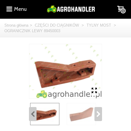
Menu
0
Strona główna
>
CZĘŚCI DO CIĄGNIKÓW
>
TYLNY MOST
>
OGRANICZNIK LEWY 89450003