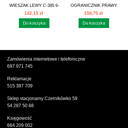
WIESZAK LEWY C-385 6-
OGRANICZNIK PRAWY
CYL 89450989
89450002
142,15 zł
159,75 zł
Do koszyka
Do koszyka
Zamówienia internetowe i telefoniczne
697 971 745
Reklamacje
515 387 709
Sklep stacjonarny Czernikówko 59
54 287 50 68
Księgowość
664 209 002