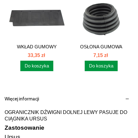
WKŁAD GUMOWY
OSŁONA GUMOWA
BŁOTNIKA...
ZWROTNICY...
33,35 zł
7,15 zł
Do koszyka
Do koszyka
Więcej informacji
OGRANICZNIK DŹWIGNI DOLNEJ LEWY PASUJE DO
CIĄGNIKA URSUS
Zastosowanie
Ursus