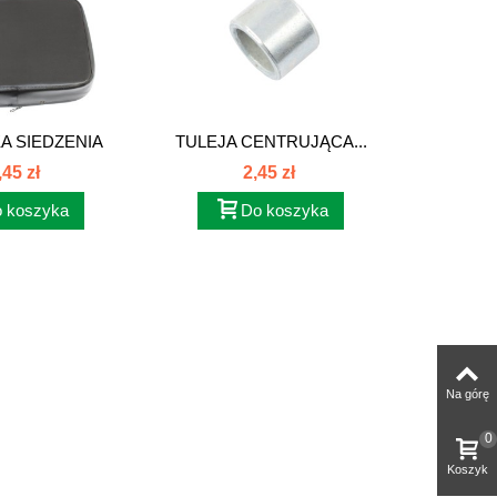
A SIEDZENIA
TULEJA CENTRUJĄCA...
PRZETY
NEGO...
,45 zł
2,45 zł
 koszyka
Do koszyka
Na górę
0
Koszyk