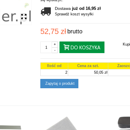
już od 16,95 zł
Dostawa
Sprawdź koszt wysyłki
52,75 zł
brutto
+
Kup
DO KOSZYKA
-
Ilość od
Cena za szt.
Zaoszc
2
50,05 zł
Zapytaj o produkt