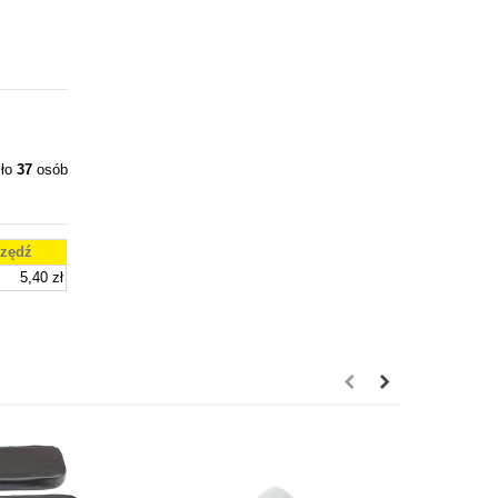
iło
37
osób
zędź
5,40 zł