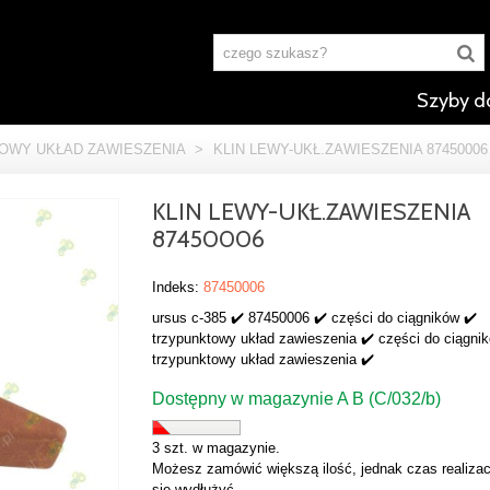
Szyby d
OWY UKŁAD ZAWIESZENIA
>
KLIN LEWY-UKŁ.ZAWIESZENIA 87450006
KLIN LEWY-UKŁ.ZAWIESZENIA
87450006
Indeks:
87450006
ursus c-385 ✔️ 87450006 ✔️ części do ciągników ✔️
trzypunktowy układ zawieszenia ✔️ części do ciągni
trzypunktowy układ zawieszenia ✔️
Dostępny w magazynie A B (C/032/b)
3 szt. w magazynie.
Możesz zamówić większą ilość, jednak czas realizac
się wydłużyć.