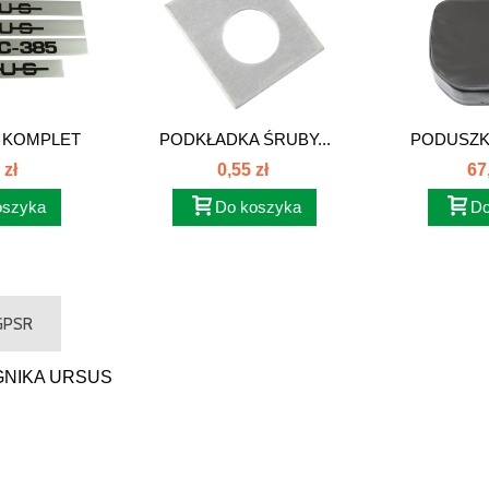
 KOMPLET
PODKŁADKA ŚRUBY...
PODUSZK
EK...
BOCZ
 zł
0,55 zł
67
oszyka
Do koszyka
Do
 GPSR
GNIKA URSUS