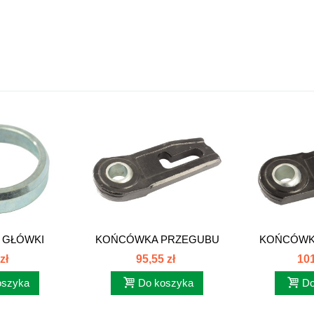
 GŁÓWKI
KOŃCÓWKA PRZEGUBU
KOŃCÓWK
Fi 32...
PRAWY FI 37...
LEWA 
zł
95,55 zł
101
oszyka
Do koszyka
Do