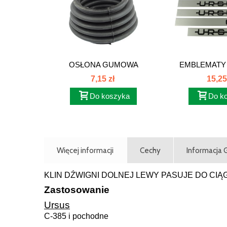
OSŁONA GUMOWA
EMBLEMATY
ZWROTNICY...
NAKLEJ
7,15 zł
15,25
Do koszyka
Do k
Więcej informacji
Cechy
Informacja
KLIN DŹWIGNI DOLNEJ LEWY PASUJE DO CIĄ
Zastosowanie
Ursus
C-385 i pochodne