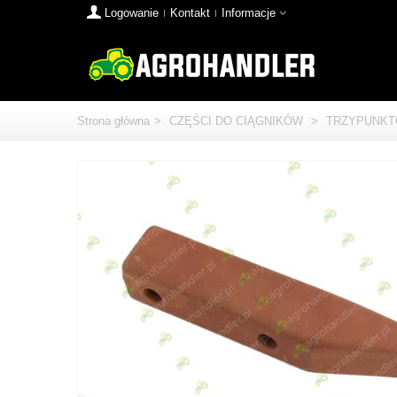
Logowanie
Kontakt
Informacje
Strona główna
>
CZĘŚCI DO CIĄGNIKÓW
>
TRZYPUNKT