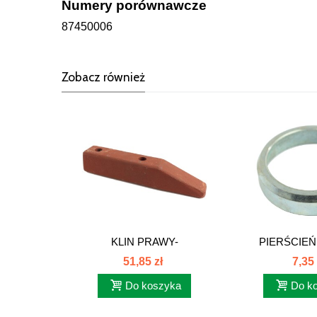
Numery porównawcze
87450006
Zobacz również
KLIN PRAWY-
PIERŚCIEŃ
UKŁ.ZAWIESZENIA....
ŁĄCZNIKA 
51,85 zł
7,35 
Do koszyka
Do k