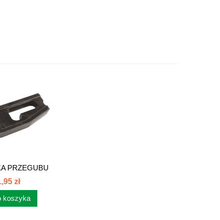
A PRZEGUBU
FI 37...
,95 zł
 koszyka