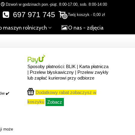
Dzwoń w godzinach pon.-piąt. 8:00-17:00, sob. 8:00-14:00
697 971 745
Twój koszyk
-
0,00 zł
0
o maszyn rolniczych
O nas - zdjęcia
Sposoby płatności: BLIK | Karta płatnicza
| Przelew błyskawiczny | Przelew zwykły
lub zapłać kurierowi przy odbiorze
Dodatkowy rabat zobaczysz w
ków ✔️
koszyku
Zobacz
ji może