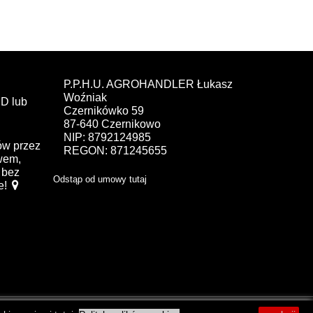
P.P.H.U. AGROHANDLER Łukasz
Woźniak
D lub
Czernikówko 59
87-640 Czernikowo
NIP: 8792124985
ów przez
REGON: 871245655
ewem,
bez
Odstąp od umowy tutaj
e!