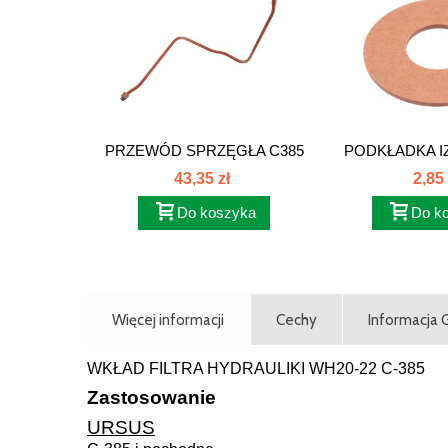
PRZEWÓD SPRZĘGŁA C385
PODKŁADKA I
. 80147050
80021
43,35 zł
2,85 
Do koszyka
Do k
Więcej informacji
Cechy
Informacja
WKŁAD FILTRA HYDRAULIKI WH20-22 C-385
Zastosowanie
URSUS