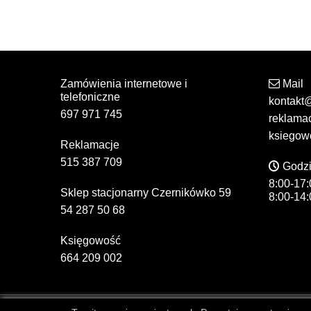
Zamówienia internetowe i
Mail
telefoniczne
kontakt
697 971 745
reklama
ksiegow
Reklamacje
515 387 709
Godzi
8:00-17:
Sklep stacjonarny Czernikówko 59
8:00-14:
54 287 50 68
Księgowość
664 209 002