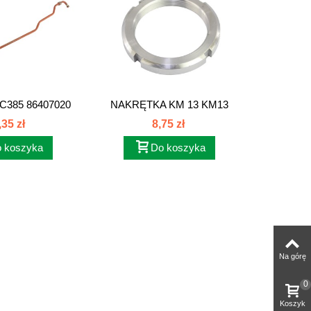
385 86407020
NAKRĘTKA KM 13 KM13
POKR
,35 zł
8,75 zł
 koszyka
Do koszyka
Na górę
0
Koszyk