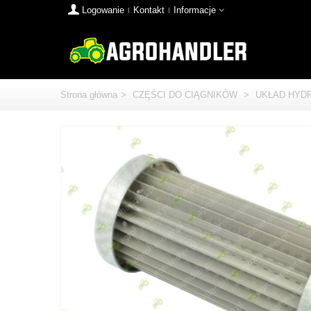
Logowanie
Kontakt
Informacje
Strona główna
>
CZĘŚCI DO CIĄGNIKÓW
>
UKŁAD HYD