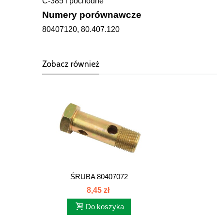
C-385 i pochodne
Numery porównawcze
80407120, 80.407.120
Zobacz również
ŚRUBA 80407072
8,45 zł
Do koszyka