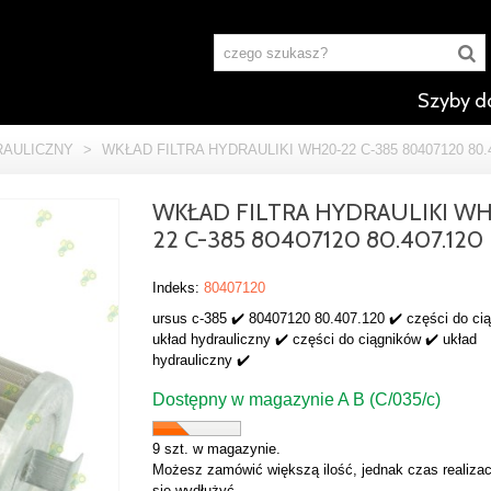
Szyby d
RAULICZNY
>
WKŁAD FILTRA HYDRAULIKI WH20-22 C-385 80407120 80.
WKŁAD FILTRA HYDRAULIKI W
22 C-385 80407120 80.407.120
Indeks:
80407120
ursus c-385 ✔️ 80407120 80.407.120 ✔️ części do ci
układ hydrauliczny ✔️ części do ciągników ✔️ układ
hydrauliczny ✔️
Dostępny w magazynie A B (C/035/c)
9 szt. w magazynie.
Możesz zamówić większą ilość, jednak czas realizac
się wydłużyć.