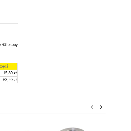
ły
63
osoby
zędź
15,80 zł
63,20 zł