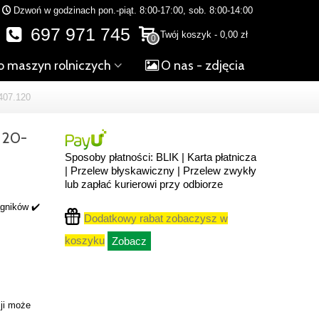
Dzwoń w godzinach pon.-piąt. 8:00-17:00, sob. 8:00-14:00
697 971 745
Twój koszyk
-
0,00 zł
0
o maszyn rolniczych
O nas - zdjęcia
407.120
H20-
Sposoby płatności: BLIK | Karta płatnicza
| Przelew błyskawiczny | Przelew zwykły
lub zapłać kurierowi przy odbiorze
ągników ✔️
Dodatkowy rabat zobaczysz w
koszyku
Zobacz
ji może