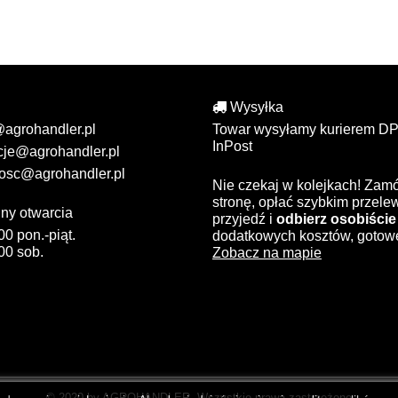
Wysyłka
@agrohandler.pl
Towar wysyłamy kurierem DP
InPost
cje@agrohandler.pl
osc@agrohandler.pl
Nie czekaj w kolejkach! Zam
stronę, opłać szybkim przel
ny otwarcia
przyjedź i
odbierz osobiście
00 pon.-piąt.
dodatkowych kosztów, gotow
00 sob.
Zobacz na mapie
© 2020 by AGROHANDLER. Wszystkie prawa zastrzeżone