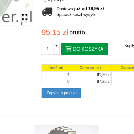
już od 16,95 zł
Dostawa
Sprawdź koszt wysyłki
95,15 zł
brutto
+
Kupi
DO KOSZYKA
-
Ilość od
Cena za szt.
Zaoszc
4
91,20 zł
8
87,25 zł
Zapytaj o produkt