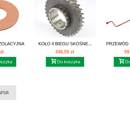
ZOLACYJNA
KOŁO II BIEGU SKOŚNE...
PRZEWÓD C
054
zł
346,55 zł
59
oszyka
Do koszyka
Do
 GPSR