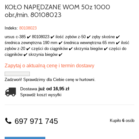
KOŁO NAPĘDZANE WOM 50z 1000
obr./min. 80108023
Indeks:
80108023
ursus c-385 ✔️ 80108023 ✔️ ilość zębów z-50 ✔️ zęby skośne ✔️
średnica zewnętrzna 190 mm ✔️ średnica wewnętrzna 65 mm ✔️ ilość
zębów z-20 ✔️ części do ciągników ✔️ skrzynia biegów ✔️ części do
ciągników ✔️ skrzynia biegów ✔️
Zapytaj o aktualną cenę i termin dostawy
Zadzwoń! Sprawdzimy dla Ciebie cenę w hurtowni.
już od 16,95 zł
Dostawa
Sprawdź koszt wysyłki
697 971 745
Kupiło
6
osób