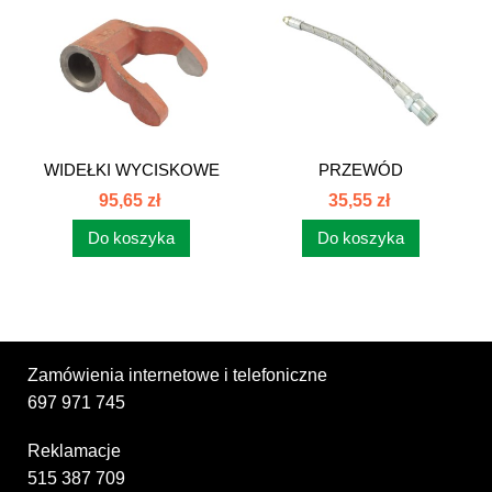
WIDEŁKI WYCISKOWE
PRZEWÓD
C385 80108004
SMAROWANIA
95,65 zł
35,55 zł
ŁOŻ.C385...
Do koszyka
Do koszyka
Zamówienia internetowe i telefoniczne
697 971 745
Reklamacje
515 387 709