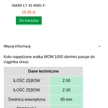
SMAR ŁT 43 400G F-
110448120600
15,35 zł
Do koszyka
Więcej informacji
Koło napędzane wałka WOM 1000 obr/min pasuje do
ciągnika ursus
Dane techniczne
ILOŚĆ ZĘBÓW
Z-50
ILOŚĆ ZĘBÓW
Z-20
Średnica wewnętrzna
65 mm