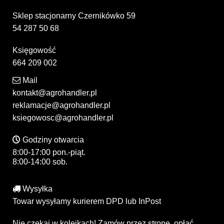
Sklep stacjonarny Czernikówko 59
54 287 50 68
Księgowość
664 209 002
Mail
kontakt@agrohandler.pl
reklamacje@agrohandler.pl
ksiegowosc@agrohandler.pl
Godziny otwarcia
8:00-17:00 pon.-piąt.
8:00-14:00 sob.
Wysyłka
Towar wysyłamy kurierem DPD lub InPost
Nie czekaj w kolejkach! Zamów przez stronę, opłać