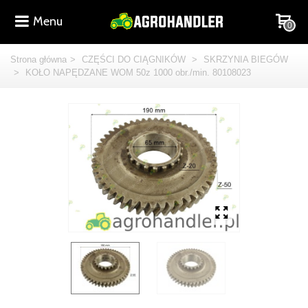
Menu
0
Strona główna
>
CZĘŚCI DO CIĄGNIKÓW
>
SKRZYNIA BIEGÓW
>
KOŁO NAPĘDZANE WOM 50z 1000 obr./min. 80108023