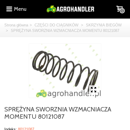
Menu
0
Strona główna
>
CZĘŚCI DO CIĄGNIKÓW
>
SKRZYNIA BIEGÓW
>
SPRĘŻYNA SWORZNIA WZMACNIACZA MOMENTU 80121087
SPRĘŻYNA SWORZNIA WZMACNIACZA
MOMENTU 80121087
Indeks:
80121087