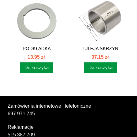
PODKŁADKA
TULEJA SKRZYNI
DYSTANSOWA
BIEGÓW C-385...
13,95 zł
37,15 zł
SKRZYNI...
Do koszyka
Do koszyka
Zamówienia internetowe i telefoniczne
697 971 745
Reklamacje
515 387 709