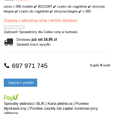
ursus c-385 modele ✔️ 80121087 ✔️ części do ciągników ✔️ skrzynia
biegów ✔️ części do ciągników ✔️ skrzynia biegów ✔️ c-385
Zapytaj o aktualną cenę i termin dostawy
Zadzwoń! Sprawdzimy dla Ciebie cenę w hurtowni.
już od 16,95 zł
Dostawa
Sprawdź koszt wysyłki
697 971 745
Kupiło
9
osób
Zapytaj o produkt
Sposoby płatności: BLIK | Karta płatnicza | Przelew
błyskawiczny | Przelew zwykły lub zapłać kurierowi przy
odbiorze