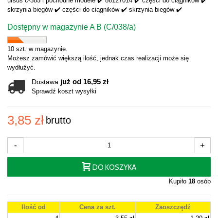
ursus c-385 i pochodne modele ✔️ 86127014 ✔️ części do ciągników ✔️
skrzynia biegów ✔️ części do ciągników ✔️ skrzynia biegów ✔️
Dostępny w magazynie A B (C/038/a)
10 szt. w magazynie.
Możesz zamówić większą ilość, jednak czas realizacji może się
wydłużyć.
już od 16,95 zł
Dostawa
Sprawdź koszt wysyłki
3,85 zł
brutto
-
+
DO KOSZYKA
Kupiło
18
osób
Ilość od
Cena za szt.
Zaoszczędź