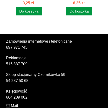
DYSTANSOWY 1
DYNSTASOWY 0,5
3,25 zł
6,25 zł
86127031
86127034
Do koszyka
Do koszyka
Zamówienia internetowe i telefoniczne
697 971 745
Reklamacje
515 387 709
Sklep stacjonarny Czernikówko 59
54 287 50 68
Księgowość
664 209 002
Mail