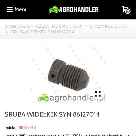
Menu
0
Strona główna
>
CZĘŚCI DO CIĄGNIKÓW
>
SKRZYNIA BIEGÓW
>
ŚRUBA WIDEŁKEK SYN 86127014
ŚRUBA WIDEŁKEK SYN 86127014
Indeks:
86127014